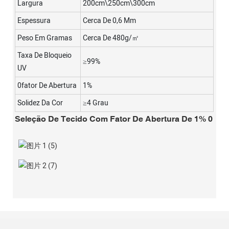
Largura
200cm\250cm\300cm
Espessura
Cerca De 0,6 Mm
Peso Em Gramas
Cerca De 480g/㎡
Taxa De Bloqueio
≥99%
UV
0fator De Abertura
1%
Solidez Da Cor
≥4 Grau
Seleção De Tecido Com Fator De Abertura De 1% 0