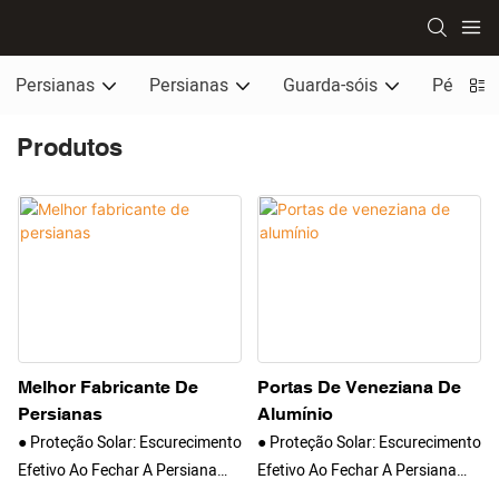
Persianas
Persianas
Guarda-sóis
Pérgola
Produtos
Melhor Fabricante De
Portas De Veneziana De
Persianas
Alumínio
● Proteção Solar: Escurecimento
● Proteção Solar: Escurecimento
Efetivo Ao Fechar A Persiana
Efetivo Ao Fechar A Persiana
● Economia De Energia: Reduza
● Economia De Energia: Reduza