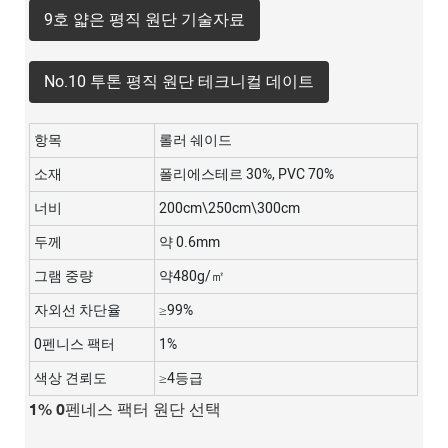
9호 얇은 평직 원단 기술자료
No.10 투톤 평직 원단 테크니컬 데이트
항목
롤러 쉐이드
소재
폴리에스테르 30%, PVC 70%
너비
200cm\250cm\300cm
두께
약 0.6mm
그램 중량
약480g/㎡
자외선 차단율
≥99%
0펜니스 팩터
1%
색상 견뢰도
≥4등급
1% 0펜네스 팩터 원단 선택