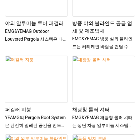
야외 알루미늄 루버 퍼걸러
방풍 야외 블라인드 공급 업
체 및 제조업체
EMG&YEMAG Outdoor
EMG&YEMAG 방풍 실외 블라인
Louvered Pergola 시스템은 다기
드는 허리케인 바람을 견딜 수 있
능 레저 야외 공간 제품으로 평면
습니다. 문자 그대로의 푸시 버튼
차양, 방수 지붕 시스템을 갖추고
으로 손쉽게 분위기와 환경을 바
있어 쾌적한 야외 공간을 경험할
꿔보세요. 전동식 지퍼 블라인드
수 있습니다.
시스템을 사용하면 손가락으로
버튼을 누르는 것 외에는 블라인
드를 위아래로 당기는 데 아무런
노력도 들이지 않습니다.
퍼걸러 지붕
채광창 롤러 셔터
YEAMG의 Pergola Roof System
EMG&YEMAG 채광창 롤러 셔터
은 완전히 밀폐된 공간을 만드는
는 상단 차광 알루미늄 시스템입
접이식 지붕과 측면 스크린 옵션
니다. 슬레이트는 알루미늄 폴리