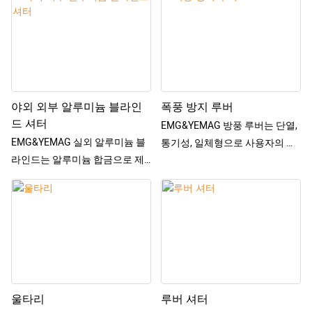
을 통해 일년 내내 악천후로부터
우레탄으로 채워져 있습니다. 유
보호할 수 있는 훌륭한 방법입니
리 상단에서 수평으로 접어서 닫
다. 다양한 디자인 옵션이 가능한
을 수 있습니다. 제품이 안정적이
접이식 지붕에는 완전히 접이식
고 단단하며 사용이 부드럽습니
캐노피 커버가 있으며, 버튼만 누
다. 리모콘으로 제어할 수 있습니
르면 확장되어 피난처를 제공하
다. 조도 센서와 풍속 센서가 장착
거나 접어서 좋은 날씨를 활용할
되어 햇빛과 바람이 설정 값에 도
야외 외부 알루미늄 블라인
폭풍 방지 루버
수 있습니다. 고강도 PVC 직물로
달하면 제품이 자동으로 작동합
드 셔터
EMG&YEMAG 방풍 루버는 단열,
인해 캐노피는 빗물 배출을 보장
니다. 따라서 허리케인 상황에서
EMG&YEMAG 실외 알루미늄 블
통기성, 일체형으로 사용자의 일
하는 평평한 표면을 제공합니다&
는 제품이 자동으로 접혀져 매우
라인드는 알루미늄 합금으로 제
상 작업 편의성과 안전성 및 신뢰
안전합니다.
작되어 UV 저항성이 우수하고 직
성을 충족합니다. 여름에는 차양
제품 기능: 차양, 보온, 소음 감소,
사광선을 효과적으로 차단할 수
과 단열, 겨울에는 따뜻한 햇빛이
에너지 절약
있습니다.
필요한 더운 여름과 추운 겨울 지
햇빛의 입사각에 따라 블레이드
역을 충분히 고려하십시오.
의 각도를 조절하여 실내의 밝기
를 조절할 수 있습니다. 뒤집을 수
있는 루버 디자인은 태양을 가리
면서 실내 환기 요구 사항을 충족
울타리
루버 셔터