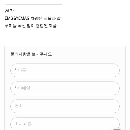
나사로 연결합니다. 현장에서 간
실외에서의 적용을 고려하여 선
다.
편한 설치
쉐이드의 프레임 구조는 견고하
천막
고 견고하며 루버는 특수 표면 처
EMG&YEMAG 차양은 직물과 알
리를 거쳐 특수 실외용 축 모터로
루미늄 곡선 암이 결합된 제품입
조립되어 가혹한 실외 기후 조건
니다. 이 제품은 직물 선택의 폭이
에 완벽하게 적응할 수 있습니다.
넓습니다. 수동 또는 전동 드라이
브, 원격 제어, 바람, 빛 및 비 센서
문의사항을 보내주세요
를 추가할 수 있습니다. 여가공간
을 위한 최고의 선택입니다
이름
이메일
전화
회사 이름