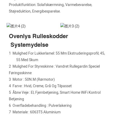
Produktfunktion: Solafskærmning, Varmebevarelse,
Støjreduktion, Energibesparelse.
Ovenlys Rulleskodder
Systemydelse
1
Mulighed For Lukkerlamel: 55 Mm Ekstruderingsprofil; 45,
55 Med Skum
2
Mulighed For Styreskinne
:
Vandret Rullegardin Speciel
Føringsskinne
3
Motor
:
50N.m (rørmotor)
4
Farve
:
Hvid, Creme, Grå Og Tilpasset
5
Åbne Veje
:
El, Fjernbetjening, Smart Home WiFi Kontrol
Betjening
6
Overfladebehandling
:
Pulverlakering
7
Materiale
:
6063T5 Aluminium