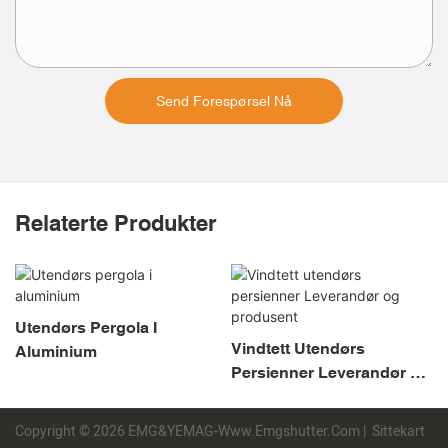
Send Forespørsel Nå
Relaterte Produkter
Utendørs Pergola I
Vindtett Utendørs
Aluminium
Persienner Leverandør Og
Produsent
Copyright © 2026 EMG&YEMAG-Www.emgshutter.com |
Sittekart