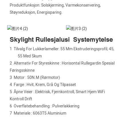
Produktfunksjon: Solskjerming, Varmekonservering,
Støyreduksjon, Energisparing.
Skylight Rullesjalusi Systemytelse
1
Tilvalg For Lukkerlameller: 55 Mm Ekstruderingsprofil; 45,
55 Med Skum
2
Alternativ For Styreskinne
:
Horisontal Rullegardin Spesial
Føringsskinne
3
Motor
:
50N.m (rørmotor)
4
Farge
:
Hvit, Krem, Grå Og Tilpasset
5
Åpne Veier
:
Elektrisk, Fjernkontroll, Smart Hjem WiFi
Kontroll Drift
6
Overflatebehandling
:
Pulverlakkering
7
Materiale
:
6063T5 Aluminium