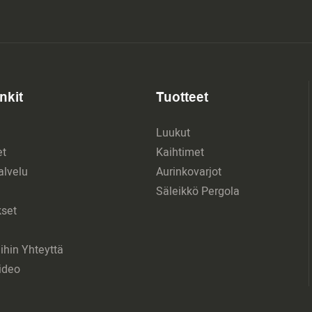
nkit
Tuotteet
Luukut
et
Kaihtimet
lvelu
Aurinkovarjot
Säleikkö Pergola
set
ihin Yhteyttä
ideo