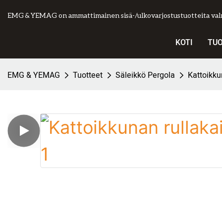
EMG & YEMAG on ammattimainen sisä-/ulkovarjostustuotteita valm
KOTI
TU
EMG & YEMAG
Tuotteet
Säleikkö Pergola
Kattoikku