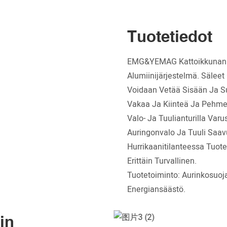
Tuotetiedot
EMG&YEMAG Kattoikkunan R
Alumiinijärjestelmä. Säleet
Voidaan Vetää Sisään Ja S
Vakaa Ja Kiinteä Ja Pehmeä
Valo- Ja Tuulianturilla Var
Auringonvalo Ja Tuuli Saav
Hurrikaanitilanteessa Tuot
Erittäin Turvallinen.
Tuotetoiminto: Aurinkosuo
Energiansäästö.
in