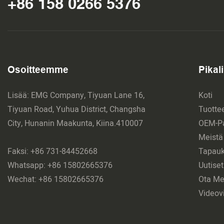
+86 158 0266 5376
Osoitteemme
Pikali
Lisää: EMG Company, Tiyuan Lane 16,
Koti
Tiyuan Road, Yuhua District, Changsha
Tuotte
City, Hunanin Maakunta, Kiina.410007
OEM-Pa
Meistä
Faksi: +86 731-84452668
Tapauk
Whatsapp: +86 15802665376
Uutiset
Wechat: +86 15802665376
Ota Me
Videov