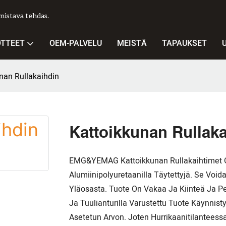
istava tehdas.
OTTEET
OEM-PALVELU
MEISTÄ
TAPAUKSET
nan Rullakaihdin
Kattoikkunan Rullak
EMG&YEMAG Kattoikkunan Rullakaihtimet On
Alumiinipolyuretaanilla Täytettyjä. Se Vo
Yläosasta. Tuote On Vakaa Ja Kiinteä Ja P
Ja Tuulianturilla Varustettu Tuote Käynnist
Asetetun Arvon. Joten Hurrikaanitilanteess