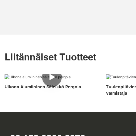
Liitännäiset Tuotteet
Ulkona Alumiininen Säleikkö Pergola
Tuulenpitävien
Valmistaja