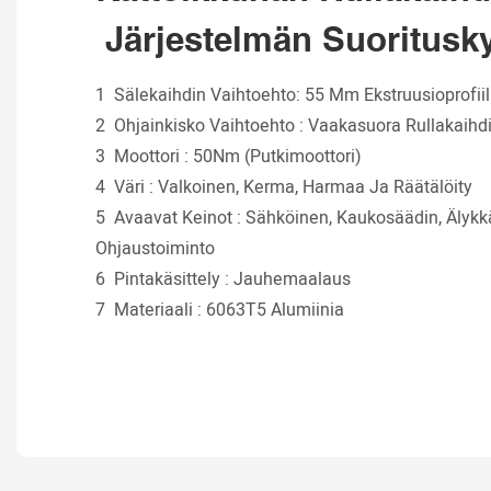
Järjestelmän Suoritusk
1
Sälekaihdin Vaihtoehto: 55 Mm Ekstruusioprofiili
2
Ohjainkisko Vaihtoehto
:
Vaakasuora Rullakaihdi
3
Moottori
:
50Nm (putkimoottori)
4
Väri
:
Valkoinen, Kerma, Harmaa Ja Räätälöity
5
Avaavat Keinot
:
Sähköinen, Kaukosäädin, Älykk
Ohjaustoiminto
6
Pintakäsittely
:
Jauhemaalaus
7
Materiaali
:
6063T5 Alumiinia