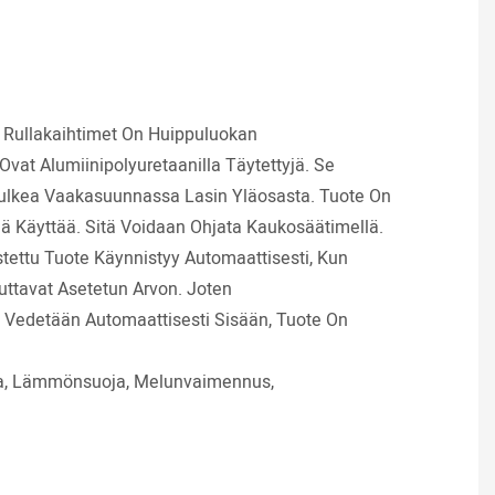
ullakaihtimet On Huippuluokan
 Ovat Alumiinipolyuretaanilla Täytettyjä. Se
ulkea Vaakasuunnassa Lasin Yläosasta. Tuote On
 Käyttää. Sitä Voidaan Ohjata Kaukosäätimellä.
ustettu Tuote Käynnistyy Automaattisesti, Kun
uttavat Asetetun Arvon. Joten
e Vedetään Automaattisesti Sisään, Tuote On
ja, Lämmönsuoja, Melunvaimennus,