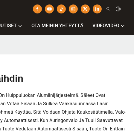
UUTISET
OTA MEIHIN YHTEYTTÄ
VIDEOVIDEO
aihdin
 Huippuluokan Alumiinijärjestelmä. Säleet Ovat
idaan Vetää Sisään Ja Sulkea Vaakasuunnassa Lasin
ehmeä Käyttää. Sitä Voidaan Ohjata Kaukosäätimellä. Valo-
yy Automaattisesti, Kun Auringonvalo Ja Tuuli Saavuttavat
a Tuote Vedetään Automaattisesti Sisään, Tuote On Erittäin