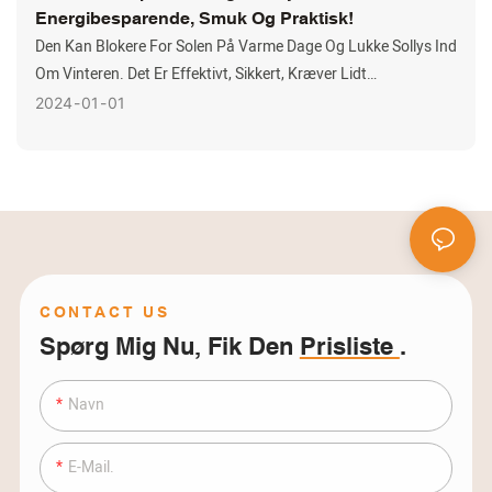
Energibesparende, Smuk Og Praktisk!
Den Kan Blokere For Solen På Varme Dage Og Lukke Sollys Ind
Om Vinteren. Det Er Effektivt, Sikkert, Kræver Lidt
Vedligeholdelse Og Er Praktisk - Det Bedste Valg Til Store
2024
01
01
Erhvervsbygninger!
CONTACT US
Spørg Mig Nu, Fik Den
Prisliste
.
Navn
E-Mail.