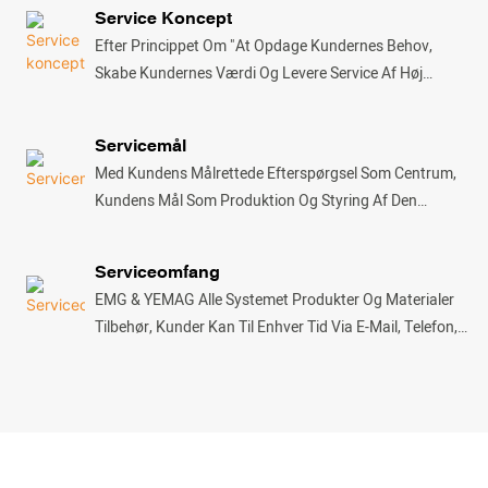
År.Samlet Produktgaranti 1 År.(Bemærk:
Service Koncept
Menneskeskabte Skader Er Ikke Inkluderet I
Efter Princippet Om "at Opdage Kundernes Behov,
Serviceforpligtelsestiden)
Skabe Kundernes Værdi Og Levere Service Af Høj
Kvalitet", Sætter Vi Kundernes Tilfredshed I Første
Række Og Vier Os Til At Levere Perfekt
Servicemål
Eftersalgsservice Med Høj Effektivitet Og 100%
Med Kundens Målrettede Efterspørgsel Som Centrum,
Tilfredshed
Kundens Mål Som Produktion Og Styring Af Den
Vejledende Ideologi, Lægger Vægt På Udviklingen Af ​​
Nye Teknologier Og Den Oprindelige
Serviceomfang
Teknologiforbedring. Brugen Af ​​selskabets Udfældning
EMG & YEMAG Alle Systemet Produkter Og Materialer
Af Stærke Faglige Og Tekniske Kraft Og Stærk Faglig
Tilbehør, Kunder Kan Til Enhver Tid Via E-Mail, Telefon,
Støtte Kapacitet, Afhængig Af Avanceret Produktion,
Fax, Breve Og E-Mail Og Andre Midler Til Teknisk
Afprøvning Af Udstyr, Stram Styring For At Sikre, At
Rådgivning Til Virksomheden, Vores Virksomhed Vil
Hver Fabrik Produkter, Hvert Projekt Kvalitet. I
Være Baseret På Den Specifikke Situationens Behov Via
Mellemtiden Insisterer Vi På At Levere Den Mest
Telefon, Fax, Breve Og E-Mail Til At Kommunikere
Perfekte Eftersalgsservice For At Sikre, At
Direkte Med Kunden For På Tilfredsstillende Vis At Løse
Kundetilfredsheden Er 100 %