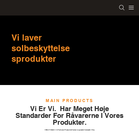
Vi laver
solbeskyttelse
sprodukter
MAIN PRODUCTS
Vi Er Vi. Har Meget Høje
Standarder For Råvarerne I Vores
Produkter.
EMG & YEMAG Er En Professionel Producent Af Solskærmsprodukter/solskodder I Kina.