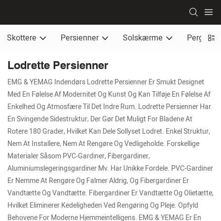
Skottere
Persienner
Solskærme
Pergola 
Lodrette Persienner
EMG & YEMAG Indendørs Lodrette Persienner Er Smukt Designet
Med En Følelse Af Modernitet Og Kunst Og Kan Tilføje En Følelse Af
Enkelhed Og Atmosfære Til Det Indre Rum. Lodrette Persienner Har
En Svingende Sidestruktur, Der Gør Det Muligt For Bladene At
Rotere 180 Grader, Hvilket Kan Dele Sollyset Lodret. Enkel Struktur,
Nem At Installere, Nem At Rengøre Og Vedligeholde. Forskellige
Materialer Såsom PVC-Gardiner, Fibergardiner,
Aluminiumslegeringsgardiner Mv. Har Unikke Fordele. PVC-Gardiner
Er Nemme At Rengøre Og Falmer Aldrig, Og Fibergardiner Er
Vandtætte Og Vandtætte. Fibergardiner Er Vandtætte Og Olietætte,
Hvilket Eliminerer Kedeligheden Ved Rengøring Og Pleje. Opfyld
Behovene For Moderne Hjemmeintelligens. EMG & YEMAG Er En