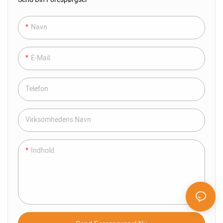
Åbnes Og Lukkes Til Venstre Og
Højre, Og Vinklen Kan Justeres
Efter Ønske. Der Er To
Navn
Kørselsmetoder, Manuel
Træksnor Type Og Motordrevet
E-Mail:
Fjernbetjening. Velegnet Til
Store Glasfacade, Uanset I
Boligbyggeri, Eller På Hotellet Er
Telefon
Det Smukkeste Valg
Virksomhedens Navn
Indhold