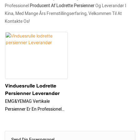
Professionel
Producent Af Lodrette Persienner
Og Leverandør I
Kina, Med Mange Års Fremstillingserfaring, Velkommen Til At
Kontakte Os!
Vinduesrulle Lodrette
Persienner Leverandør
EMG&YEMAG Vertikale
Persienner Er En Professionel
Lodret Stofserie. Produktet Er Af
Høj Kvalitet Og Kører
Problemfrit. Produktet Kan
Send Din Forespørgsel