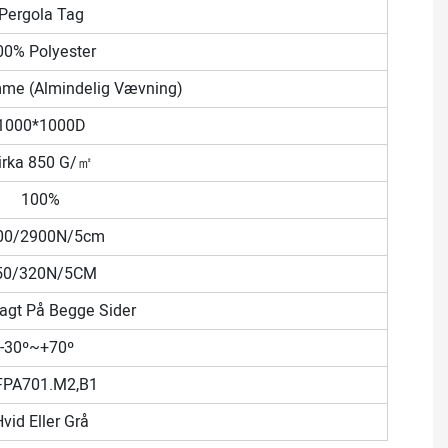
Pergola Tag
00% Polyester
mme (almindelig Vævning)
1000*1000D
irka 850 G/㎡
100%
00/2900N/5cm
50/320N/5CM
agt På Begge Sider
:-30º~+70º
FPA701.M2,B1
vid Eller Grå