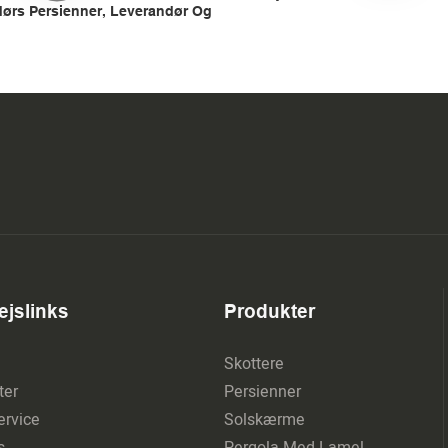
ørs Persienner, Leverandør Og
jslinks
Produkter
Skottere
ter
Persienner
rvice
Solskærme
s
Pergola Med Lamel