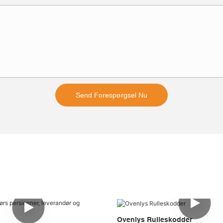
Send Forespørgsel Nu
Ovenlys Rulleskodder