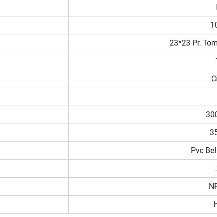
1
23*23 Pr. To
C
30
3
Pvc Bel
N
H