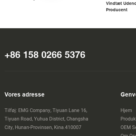
Vindtæt Udend
Producent
+86 158 0266 5376
Vores adresse
Genve
Tilføj: EMG Company, Tiyuan Lane 16,
Hjem
Tiyuan Road, Yuhua District, Changsha
Produk
City, Hunan-Provinsen, Kina.410007
OEM Se
Om Os