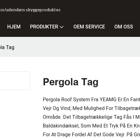
ørs/udendørs skyggeprodukter.
HJEM
PRODUKTER
OEM SERVICE
OM OSS
la Tag
Pergola Tag
Pergola Roof System Fra YEAMG Er En Fanta
Vejr Og Vind, Med Mulighed For Tilbagetræ
Område. Det Tilbagetrækkelige Tag Fås I M
Baldakindæksel, Som Med Et Tryk På En Kna
For At Drage Fordel Af Det Gode Vejr. På G