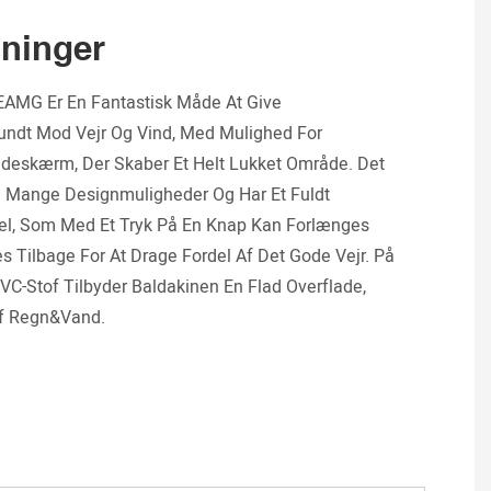
ninger
EAMG Er En Fantastisk Måde At Give
Rundt Mod Vejr Og Vind, Med Mulighed For
ideskærm, Der Skaber Et Helt Lukket Område. Det
I Mange Designmuligheder Og Har Et Fuldt
el, Som Med Et Tryk På En Knap Kan Forlænges
es Tilbage For At Drage Fordel Af Det Gode Vejr. På
C-Stof Tilbyder Baldakinen En Flad Overflade,
Af Regn&vand.