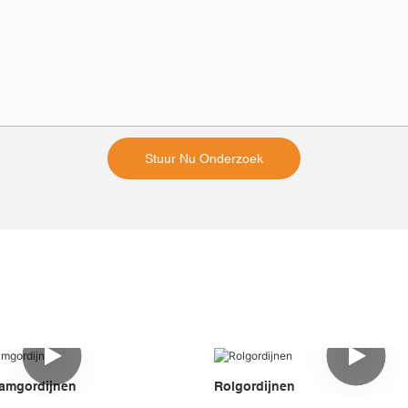
Stuur Nu Onderzoek
amgordijnen
Rolgordijnen