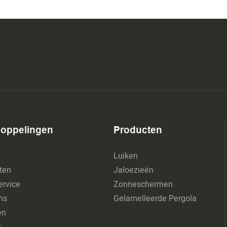
koppelingen
Producten
Luiken
ten
Jaloezieën
rvice
Zonneschermen
ns
Gelamelleerde Pergola
en
s