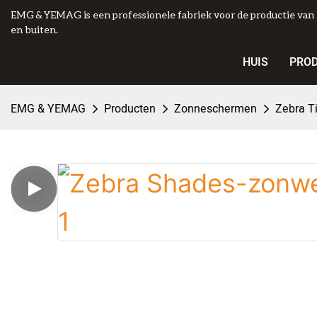
EMG & YEMAG is een professionele fabriek voor de productie va
en buiten.
HUIS
PRO
EMG & YEMAG
Producten
Zonneschermen
Zebra T