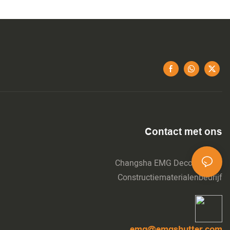
Contact met ons
Changsha EMG Decoratie- En
Constructiematerialenbedrijf
emg@emgshutter.com