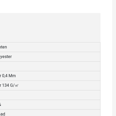
nten
yester
r 0,4 Mm
r 134 G/㎡
&
aad