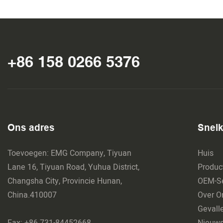
+86 158 0266 5376
Ons adres
Snel
Toevoegen: EMG Company, Tiyuan
Huis
Lane 16, Tiyuan Road, Yuhua District,
Produc
Changsha City, Provincie Hunan,
OEM-Se
China.410007
Over O
Gevall
Fax: +86 731-84452668
Nieuw