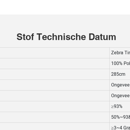
Stof Technische Datum
Zebra Ti
100% Pol
285cm
Ongevee
Ongevee
≥93%
50%~93
≥3~4 Gr