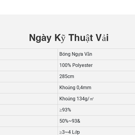
Ngày Kỹ Thuật Vải
Bóng Ngựa Vằn
100% Polyester
285cm
Khoảng 0,4mm
Khoảng 134g/㎡
≥93%
50%~93&
≥3~4 Lớp