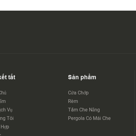
ết tắt
Sản phẩm
Chủ
Cửa Chớp
hẩm
Rèm
ch Vụ
Tấm Che Nắng
ng Tôi
Pergola Có Mái Che
 Hợp
c