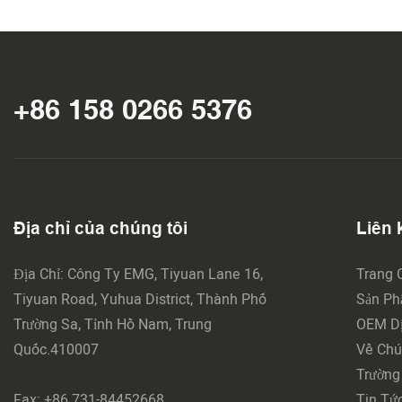
+86 158 0266 5376
Địa chỉ của chúng tôi
Liên k
Địa Chỉ: Công Ty EMG, Tiyuan Lane 16,
Trang 
Tiyuan Road, Yuhua District, Thành Phố
Sản P
Trường Sa, Tỉnh Hồ Nam, Trung
OEM Dị
Quốc.410007
Về Chú
Trường
Fax: +86 731-84452668
Tin Tứ