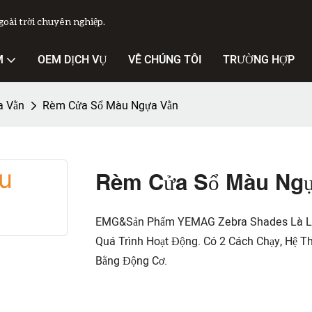
ài trời chuyên nghiệp.
M
OEM DỊCH VỤ
VỀ CHÚNG TÔI
TRƯỜNG HỢP
a Vằn
Rèm Cửa Sổ Màu Ngựa Vằn
Rèm Cửa Sổ Màu Ngự
EMG&Sản Phẩm YEMAG Zebra Shades Là Loại
Quá Trình Hoạt Động. Có 2 Cách Chạy, Hệ 
Bằng Động Cơ.