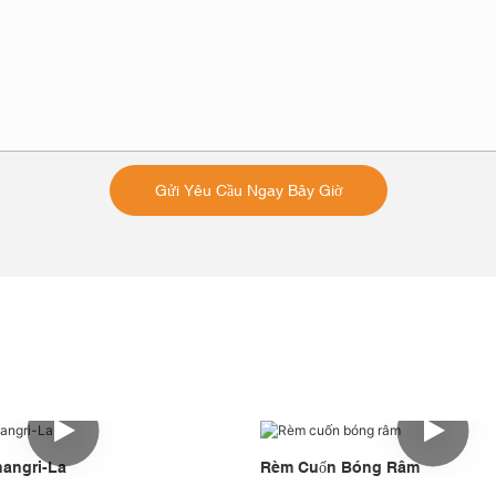
Gửi Yêu Cầu Ngay Bây Giờ
angri-La
Rèm Cuốn Bóng Râm