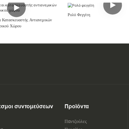
Ρολό Φεγγίτη
ι Κατασκευαστής Αντιανεμικών
ρικού Χώρου
εσμοι συντομεύσεων
Προϊόντα
Παντζούλες