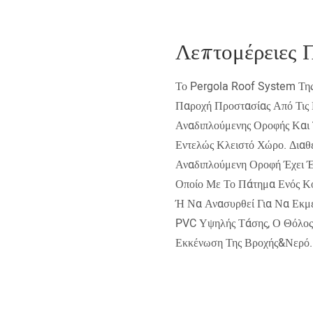
Λεπτομέρειες 
Το Pergola Roof System Τη
Παροχή Προστασίας Από Τις 
Αναδιπλούμενης Οροφής Και
Εντελώς Κλειστό Χώρο. Διαθέ
Αναδιπλούμενη Οροφή Έχει 
Οποίο Με Το Πάτημα Ενός Κο
Ή Να Ανασυρθεί Για Να Εκμ
PVC Υψηλής Τάσης, Ο Θόλος 
Εκκένωση Της Βροχής&νερό.