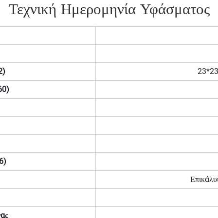
Τεχνική Ημερομηνία Υφάσματος
2)
23*23
60)
6)
Επικάλυ
γας