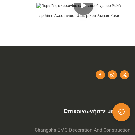
Περσίδες Αλουμινίου Εξωτερικού Χώρου Ρολά
Επικοινωνήστε μαζί μας
Changsha EMG Decoration And Construction