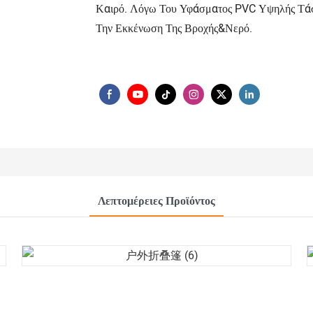
Καιρό. Λόγω Του Υφάσματος PVC Υψηλής Τάση
Την Εκκένωση Της Βροχής&νερό.
Λεπτομέρειες Προϊόντος