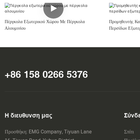
Πέργκολα Εξωτερικού Χώρου Με Πέργκολα
Προμηθευτής Κα
Αλουμινίου
Περσίδων Εξωτε
+86 158 0266 5376
Η διευθυνση μας
Σύνδ
Προσθήκη: EMG Company, Tiyuan Lane
Σπίτι