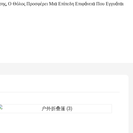
ς, Ο Θόλος Προσφέρει Μια Επίπεδη Επιφάνεια Που Εγγυάται