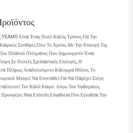
Προϊόντος
ς YEAMG Είναι Ένας Πολύ Καλός Τρόπος Για Την
Καιρικές Συνθήκες Όλο Το Χρόνο, Με Την Επιλογή Της
 Του Πλαϊνού Πλέγματος Που Δημιουργούν Έναν
σιμη Σε Πολλές Σχεδιαστικές Επιλογές, Η
Ένα Πλήρως Αναδιπλούμενο Κάλυμμα Θόλου, Το
υμπιού Μπορεί Να Επεκταθεί Για Να Παρέχει Στέγη
εταλλευτεί Τον Καλό Καιρό. Λόγω Του Υφάσματος
Προσφέρει Μια Επίπεδη Επιφάνεια Που Εγγυάται Την