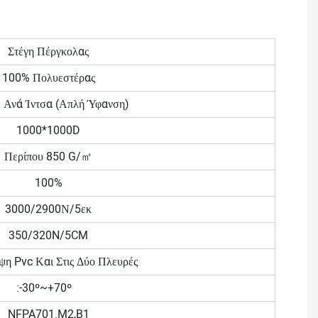
Στέγη Πέργκολας
100% Πολυεστέρας
 Ανά Ίντσα (απλή Ύφανση)
1000*1000D
Περίπου 850 G/㎡
100%
3000/2900Ν/5εκ
350/320N/5CM
ψη Pvc Και Στις Δύο Πλευρές
:-30º~+70º
NFPA701.M2,B1