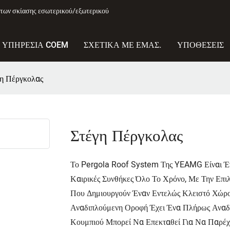
των σκίασης εσωτερικού/εξωτερικού
ΥΠΗΡΕΣΊΑ COEM
ΣΧΕΤΙΚΆ ΜΕ ΕΜΆΣ.
ΥΠΟΘΈΣΕΙΣ
γη Πέργκολας
Στέγη Πέργκολας
Το Pergola Roof System Της YEAMG Είναι Έν
Καιρικές Συνθήκες Όλο Το Χρόνο, Με Την Επι
Που Δημιουργούν Έναν Εντελώς Κλειστό Χώρο.
Αναδιπλούμενη Οροφή Έχει Ένα Πλήρως Αναδ
Κουμπιού Μπορεί Να Επεκταθεί Για Να Παρέχ