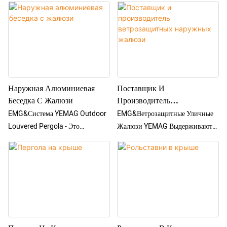
Наружная Алюминиевая
Поставщик И
Беседка С Жалюзи
Производитель
Ветрозащитных Наружных
EMG&Система YEMAG Outdoor
EMG&Ветрозащитные Уличные
Жалюзи
Louvered Pergola - Это
Жалюзи YEMAG Выдерживают
Многофункциональный Продукт
Ураганный Ветер. Измените
Для Отдыха На Открытом
Настроение И Окружающую
Воздухе, Оснащенный Плоской
Среду С Помощью Буквального
Затеняющей И
Нажатия Кнопки. С Нашей
Водонепроницаемой Кровельной
Системой Жалюзи С
Системой, Позволяющий Людям
Электроприводом Вы Не
Наслаждаться Приятным
Затрачиваете Усилий На Подъем