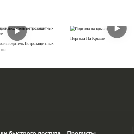
Пергола На Крыше
роизводитель Ветрозащитных
юзи
ки быстрого доступа
Продукты