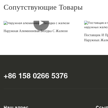
Сопутствующие Товары
Наружная Алюминиевая Беседка С Жалюзи
Поставщик И П
Наружных Жал
+86 158 0266 5376
Наш адрес
Ссыл