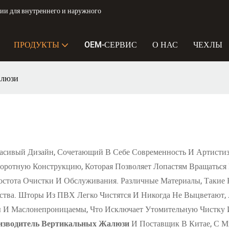
и для внутреннего и наружного
ПРОДУКТЫ
OEM-СЕРВИС
О НАС
ЧЕХЛЫ
алюзи
ивый Дизайн, Сочетающий В Себе Современность И Артистиз
ротную Конструкцию, Которая Позволяет Лопастям Вращаться Н
Простота Очистки И Обслуживания. Различные Материалы, Таки
ства. Шторы Из ПВХ Легко Чистятся И Никогда Не Выцветают
 Маслонепроницаемы, Что Исключает Утомительную Чистку И 
изводитель Вертикальных Жалюзи
И Поставщик В Китае, С М