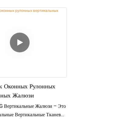
к Оконных Рулонных
ьных Жалюзи
Вертикальные Жалюзи – Это
льные Вертикальные Тканевые
дукт Является
твенным И Работает Без Сбоев.