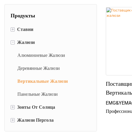
Продукты
+
Ставни
-
Жалюзи
Рольставни
Алюминиевые Жалюзи Двери
Алюминиевые Жалюзи
Внешние Ураганные Ставни
Деревянные Жалюзи
Аксессуары Для Жалюзи
Вертикальные Жалюзи
Поставщи
Вертикал
Панельные Жалюзи
EMG&YEMAG 
+
Зонты От Солнца
Профессиона
Жалюзи. Про
+
Жалюзи Пергола
Роликовые Шторы
Высококачес