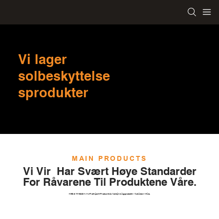
Vi lager
solbeskyttelse
sprodukter
MAIN PRODUCTS
Vi Vir Har Svært Høye Standarder
For Råvarene Til Produktene Våre.
EMG & YEMAG Er En Profesjonell Produsent Av Solskjermingsprodukter / Solvinduer I Kina.