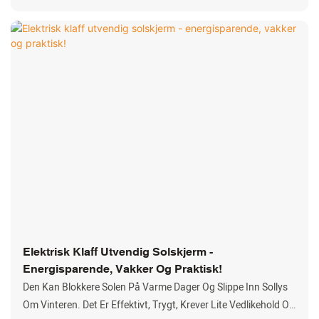
Kanalen For Folks Visjon For Å Komme I Kontakt Med
Naturen. Det Gir Imidlertid Også Mange Problemer. For
Eksempel, Om Vinteren, Spesielt I Nordlige Områder, Mister
Den Verdifull Innendørs Varmeenergi Til Utsiden; Om
Sommeren Overfører Den Overskuddsvarme Til Innendørs, Slik
At Folk Må Bruke Mye Strøm (klimaanlegg Osv.) For Å
Balansere Innetemperaturen
Elektrisk Klaff Utvendig Solskjerm -
Energisparende, Vakker Og Praktisk!
Den Kan Blokkere Solen På Varme Dager Og Slippe Inn Sollys
Om Vinteren. Det Er Effektivt, Trygt, Krever Lite Vedlikehold Og