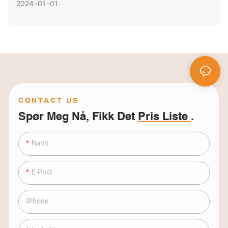
Er Praktisk – Det Beste Valget For Store Næringsbygg!
2024
01
01
CONTACT US
Spør Meg Nå, Fikk Det
Pris Liste
.
Navn
E-Post
IPhone