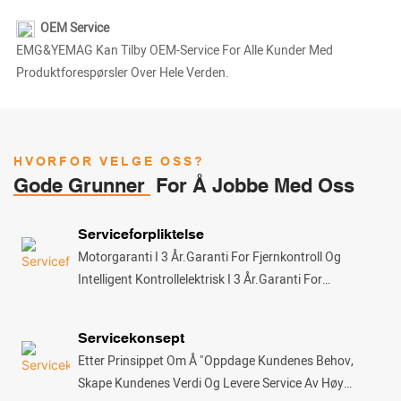
OEM Service
EMG&YEMAG Kan Tilby OEM-Service For Alle Kunder Med
Produktforespørsler Over Hele Verden.
HVORFOR VELGE OSS?
Gode Grunner
For Å Jobbe Med Oss
Serviceforpliktelse
Motorgaranti I 3 År.Garanti For Fjernkontroll Og
Intelligent Kontrollelektrisk I 3 År.Garanti For
Overflatebehandling Av Aluminiumslegering 5
År.Samlet Produktgaranti 1 År.(Merk: Menneskeskapte
Servicekonsept
Skader Er Ikke Inkludert I Serviceforpliktelsestiden)
Etter Prinsippet Om Å "oppdage Kundenes Behov,
Skape Kundenes Verdi Og Levere Service Av Høy