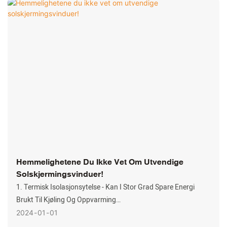
Hemmelighetene Du Ikke Vet Om Utvendige
Solskjermingsvinduer!
1. Termisk Isolasjonsytelse - Kan I Stor Grad Spare Energi
Brukt Til Kjøling Og Oppvarming
Vinduer Er Hovedkanalen For Dagslys I Rommet. De Sparer
2024
01
01
Energien Som Kreves For Elektrisk Belysning Og Er Også