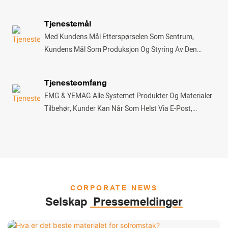
Kvalitet", Setter Vi Kundenes Tilfredshet I Første Rekke
Og Vier Oss Til Å Gi Perfekt Ettersalgsservice Med Høy
Tjenestemål
Effektivitet Og 100 % Tilfredshet
Med Kundens Mål Etterspørselen Som Sentrum,
Kundens Mål Som Produksjon Og Styring Av Den
Veiledende Ideologien, Legger Vekt På Utviklingen Av
Ny Teknologi Og Den Opprinnelige Teknologien
Tjenesteomfang
Forbedring. Bruken Av Selskapets Nedbør Av Sterk
EMG & YEMAG Alle Systemet Produkter Og Materialer
Faglig Og Teknisk Kraft Og Sterk Profesjonell Støtte
Tilbehør, Kunder Kan Når Som Helst Via E-Post,
Kapasitet, Avhengig Av Avansert Produksjon, Testing
Telefon, Faks, Brev Og E-Post Og Andre Midler For
Av Utstyr, Streng Styring For Å Sikre At Hver Fabrikk
Teknisk Rådgivning Til Selskapet, Vil Vårt Selskap Være
Produkter, Hvert Prosjekt Kvalitet. I Mellomtiden
Basert På Den Spesifikke Situasjonens Behov På
Insisterer Vi På Å Tilby Den Mest Perfekte
Telefon, Faks, Brev Og E-Post For Å Kommunisere
Ettersalgstjenesten For Å Sikre At Kundetilfredsheten
Direkte Med Kunden, For På En Tilfredsstillende Måte Å
Er 100 %
Løse Brukerens Problemer
CORPORATE NEWS
Selskap
Pressemeldinger