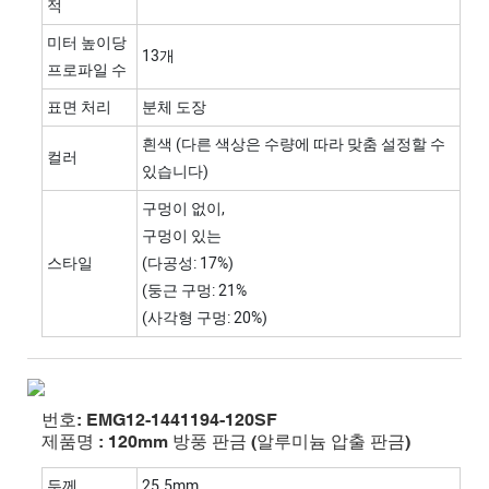
적
미터 높이당
13개
프로파일 수
표면 처리
분체 도장
흰색 (다른 색상은 수량에 따라 맞춤 설정할 수
컬러
있습니다)
구멍이 없이,
구멍이 있는
스타일
(다공성: 17%)
(둥근 구멍: 21%
(사각형 구멍: 20%)
번호: EMG12-1441194-120SF
제품명 : 120mm 방풍 판금 (알루미늄 압출 판금)
두께
25.5mm