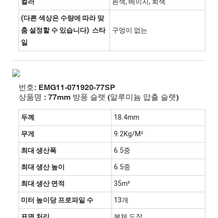
컬러
흰색, 베이지, 회색
(다른 색상은 수량에 따라 맞
춤 설정할 수 있습니다) 스타
구멍이 없는
일
번호: EMG11-071920-77SP
상품명 : 77mm 방풍 슬랫 (알루미늄 압출 슬랫)
두께
18.4mm
무게
9.2Kg/m²
최대 생산폭
6.5중
최대 생산 높이
6.5중
최대 생산 면적
35m²
미터 높이당 프로파일 수
13개
표면 처리
분체 도장