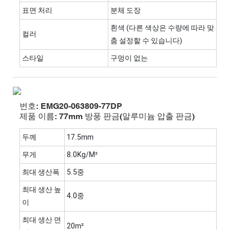
표면 처리
분체 도장
흰색 (다른 색상은 수량에 따라 맞
컬러
춤 설정할 수 있습니다)
스타일
구멍이 없는
번호: EMG20-063809-77DP
제품 이름: 77mm 방풍 판금(알루미늄 압출 판금)
두께
17.5mm
무게
8.0Kg/m²
최대 생산폭
5.5중
최대 생산 높
4.0중
이
최대 생산 면
20m²