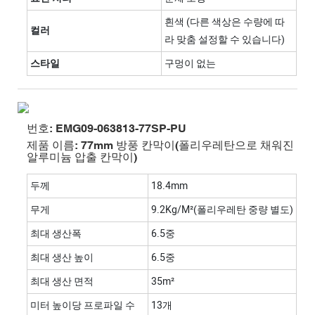
흰색 (다른 색상은 수량에 따
컬러
라 맞춤 설정할 수 있습니다)
스타일
구멍이 없는
번호: EMG09-063813-77SP-PU
제품 이름: 77mm 방풍 칸막이(폴리우레탄으로 채워진
알루미늄 압출 칸막이)
두께
18.4mm
무게
9.2Kg/m²(폴리우레탄 중량 별도)
최대 생산폭
6.5중
최대 생산 높이
6.5중
최대 생산 면적
35m²
미터 높이당 프로파일 수
13개