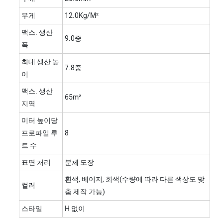
무게
12.0Kg/m²
맥스. 생산
9.0중
폭
최대 생산 높
7.8중
이
맥스. 생산
65m²
지역
미터 높이당
프로파일 루
8
트 수
표면 처리
분체 도장
흰색, 베이지, 회색(수량에 따라 다른 색상도 맞
컬러
춤 제작 가능)
스타일
H 없이