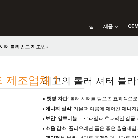
집
제품
OE
 셔터 블라인드 제조업체
최고의 롤러 셔터 블
● 햇빛 차단:
롤러 셔터를 닫으면 효과적으로
에너지 절약:
겨울과 여름에 에어컨 에너지
●
보안:
알루미늄 프로파일과 효과적인 잠금
●
소음 감소:
폴리우레탄 폼은 좋은 흡음재입
●