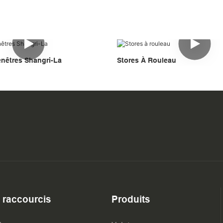
enêtres Shangri-La
Stores À Rouleau
 raccourcis
Produits