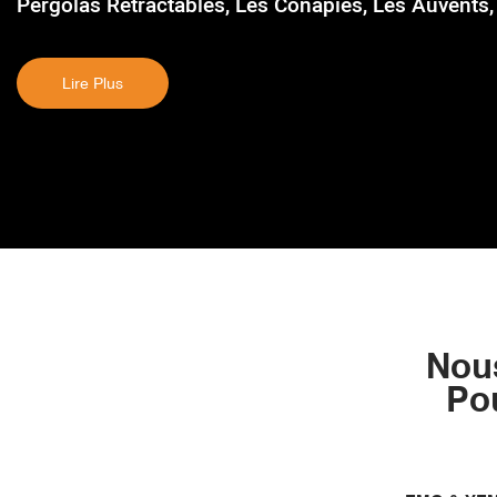
Pergolas Rétractables, Les Conapies, Les Auvents, 
Lire Plus
Nou
Po