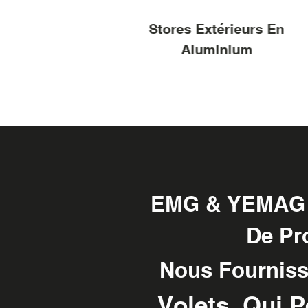
ulants
Stores Extérieurs En
Aluminium
EMG & YEMAG Es
De Pro
Nous Fourniss
Volets, Qui 