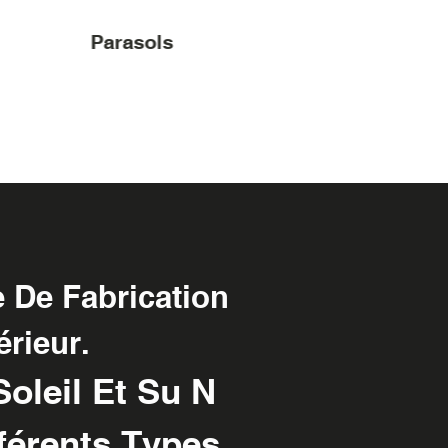
Parasols
Portes À V
 De Fabrication
érieur.
oleil Et Su
N
férents Types