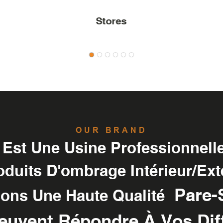
Stores
OUR BRAND
t Une Usine Professionnelle
duits D'ombrage Intérieur/ext
Pare-S
ons Une Haute Qualité
Peuvent Répondre À Vos Dif