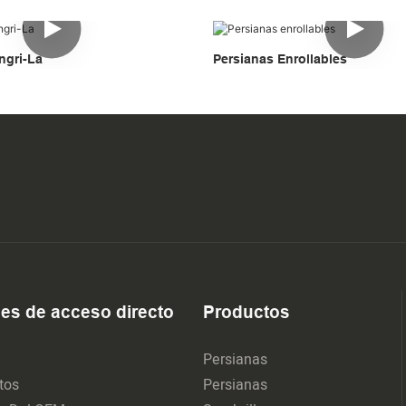
ngri-La
Persianas Enrollables
es de acceso directo
Productos
Persianas
tos
Persianas