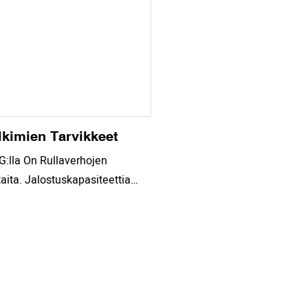
lkimien Tarvikkeet
lla On Rullaverhojen
taita. Jalostuskapasiteettia
htaille Voit Ostaa
a Yrityksestämme. Esimerkiksi
t, Varusteet, Moottorit,
met, Kaukosäätimet