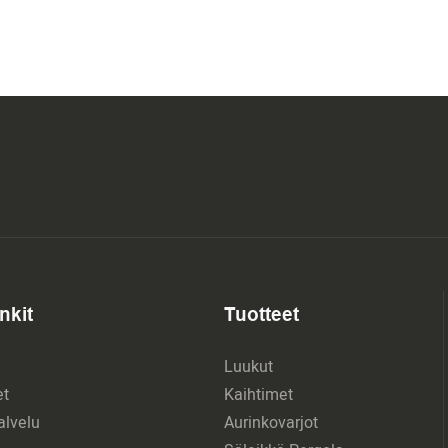
nkit
Tuotteet
Luukut
et
Kaihtimet
lvelu
Aurinkovarjot