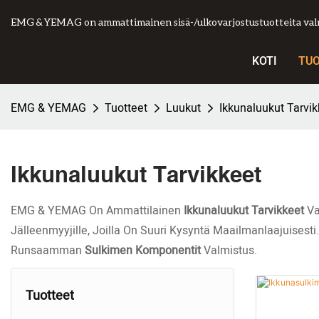
EMG & YEMAG on ammattimainen sisä-/ulkovarjostustuotteita valm
KOTI
TU
EMG & YEMAG
Tuotteet
Luukut
Ikkunaluukut Tarvik
Ikkunaluukut Tarvikkeet
EMG & YEMAG On Ammattilainen
Ikkunaluukut Tarvikkeet
Va
Jälleenmyyjille, Joilla On Suuri Kysyntä Maailmanlaajuisest
Runsaamman
Sulkimen Komponentit
Valmistus.
Tuotteet