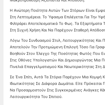
Μακροπρόθεσμη Αξιοπιστία Και Απόδοση.
Η Ανώτερη Ποιότητα Αυτών Των Στόριων Είναι Εμφα
Στη Λεπτομέρεια. Το Ύφασμα Επιλέγεται Για Την Υφ
Φιλτράρει Αποτελεσματικά Το Φως. Τα Εξαρτήματα 
Στη Συχνή Χρήση Και Να Παρέχουν Σταθερή Απόδοσ
Λόγω Του Συνδυασμού Στυλ, Λειτουργικότητας Και
Αποτελούν Την Προτιμώμενη Επιλογή Τόσο Για Γραφε
Βοηθούν Στον Έλεγχο Της Ποσότητας Φωτός Που Ει
Στις Οθόνες Υπολογιστών Και Δημιουργώντας Μια Π
Πινελιά Επαγγελματισμού Και Νεωτερικότητας Στη 
Σε Ένα Σπίτι, Αυτά Τα Στόρια Παρέχουν Μια Κομψή Κ
Ιδιωτικότητας Σε Διάφορα Δωμάτια. Είτε Πρόκειται 
Να Προσαρμοστούν Στις Συγκεκριμένες Ανάγκες Κάθ
Λειτουργικότητα Του Σπιτιού.