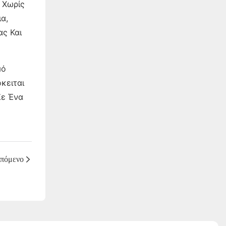
 Χωρίς
α,
ας Και
μό
κειται
Σε Ένα
πόμενο