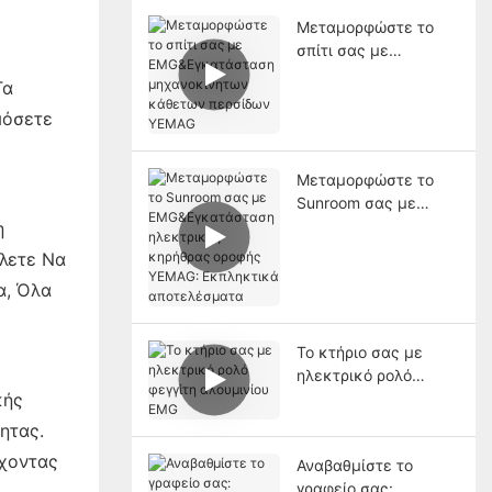
Μεταμορφώστε το
σπίτι σας με
EMG&Εγκατάσταση
Τα
μηχανοκίνητων
μόσετε
κάθετων περσίδων
YEMAG
Μεταμορφώστε το
Sunroom σας με
EMG&Εγκατάσταση
η
ηλεκτρικής κηρήθρας
έλετε Να
οροφής YEMAG:
α, Όλα
Εκπληκτικά
αποτελέσματα
Το κτήριο σας με
ηλεκτρικό ρολό
φεγγίτη αλουμινίου
κής
EMG
ητας.
έχοντας
Αναβαθμίστε το
γραφείο σας: