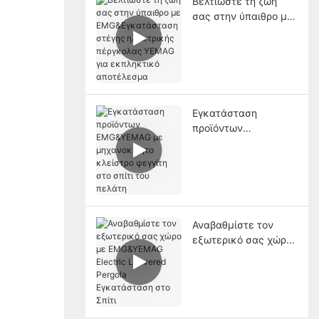
Βελτιώστε τη ζωή
σας στην ύπαιθρο με
EMG&Εγκατάσταση
στέγης ηλεκτρικής
πέργκολας YEMAG
για εκπληκτικό
αποτέλεσμα
Εγκατάσταση
προϊόντων
EMG&YEMAG με
μηχανοκίνητο
κλείστρο φεγγίτη στο
σπίτι του πελάτη
Αναβαθμίστε τον
εξωτερικό σας χώρο
με EMG&YEMAG
Electric Louvered
Pergola Εγκατάσταση
στο Σπίτι