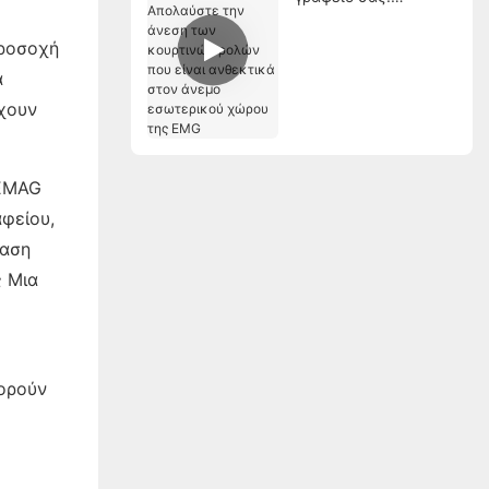
Απολαύστε την άνεση
των κουρτινών ρολών
Προσοχή
που είναι ανθεκτικά
α
στον άνεμο
χουν
εσωτερικού χώρου
της EMG
YEMAG
φείου,
λαση
ς Μια
πορούν