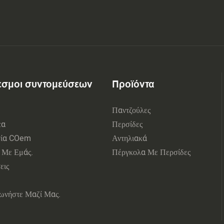
εσμοι συντομεύσεων
Προϊόντα
Παντζούλες
τα
Περσίδες
σία COem
Αντηλιακά
ά Με Εμάς.
Πέργκολα Με Περσίδες
εις
νωνήστε Μαζί Μας.