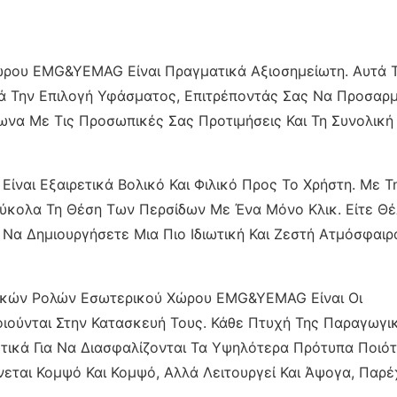
ρου EMG&YEMAG Είναι Πραγματικά Αξιοσημείωτη. Αυτά 
 Την Επιλογή Υφάσματος, Επιτρέποντάς Σας Να Προσαρ
ωνα Με Τις Προσωπικές Σας Προτιμήσεις Και Τη Συνολική
ναι Εξαιρετικά Βολικό Και Φιλικό Προς Το Χρήστη. Με Τ
 Εύκολα Τη Θέση Των Περσίδων Με Ένα Μόνο Κλικ. Είτε Θ
Να Δημιουργήσετε Μια Πιο Ιδιωτική Και Ζεστή Ατμόσφαιρ
ρικών Ρολών Εσωτερικού Χώρου EMG&YEMAG Είναι Οι
ιούνται Στην Κατασκευή Τους. Κάθε Πτυχή Της Παραγωγι
κτικά Για Να Διασφαλίζονται Τα Υψηλότερα Πρότυπα Ποιότ
νεται Κομψό Και Κομψό, Αλλά Λειτουργεί Και Άψογα, Παρ