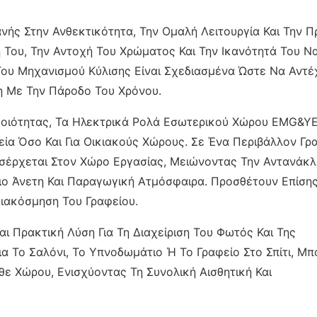
νής Στην Ανθεκτικότητα, Την Ομαλή Λειτουργία Και Την 
ή Του, Την Αντοχή Του Χρώματος Και Την Ικανότητά Του Ν
Του Μηχανισμού Κύλισης Είναι Σχεδιασμένα Ώστε Να Αντέ
η Με Την Πάροδο Του Χρόνου.
 Ποιότητας, Τα Ηλεκτρικά Ρολά Εσωτερικού Χώρου EMG&
ία Όσο Και Για Οικιακούς Χώρους. Σε Ένα Περιβάλλον Γρα
σέρχεται Στον Χώρο Εργασίας, Μειώνοντας Την Αντανάκ
ιο Άνετη Και Παραγωγική Ατμόσφαιρα. Προσθέτουν Επίση
Διακόσμηση Του Γραφείου.
αι Πρακτική Λύση Για Τη Διαχείριση Του Φωτός Και Της
Για Το Σαλόνι, Το Υπνοδωμάτιο Ή Το Γραφείο Στο Σπίτι, Μ
ε Χώρου, Ενισχύοντας Τη Συνολική Αισθητική Και