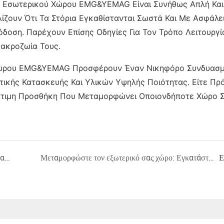
ν Εσωτερικού Χώρου EMG&YEMAG Είναι Συνήθως Απλή Και
ζουν Ότι Τα Στόρια Εγκαθίστανται Σωστά Και Με Ασφάλει
δοση. Παρέχουν Επίσης Οδηγίες Για Τον Τρόπο Λειτουργί
ακροζωία Τους.
 Χώρου EMG&YEMAG Προσφέρουν Έναν Νικηφόρο Συνδυασ
ικής Κατασκευής Και Υλικών Υψηλής Ποιότητας. Είτε Πρό
ολύτιμη Προσθήκη Που Μεταμορφώνει Οποιονδήποτε Χώρο 
Βελτιώστε τη ζωή σας στην ύπαιθρο με EMG&Εγκατάσταση στέγης ηλεκτρικής πέργκολας YEMAG για εκπληκτικό αποτέλεσμα
Μεταμορφώστε τον εξωτερικό σας χώρο: Εγκατάσταση ηλεκτροκίνητης πέργκολας EMG&YEMAG
Ε