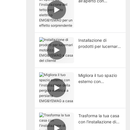
all'aperto con
l'installazione del tetto
pergolato elettrico
EMG&YEMAG per un
effetto sorprendente
Installazione di
prodotti per lucernari
motorizzati
EMG&YEMAG a casa
del cliente
Migliora il tuo spazio
esterno con
l'installazione della
pergola elettrica a
persiana EMG&YEMAG
a casa
Trasforma la tua casa
con l'installazione di
tende verticali