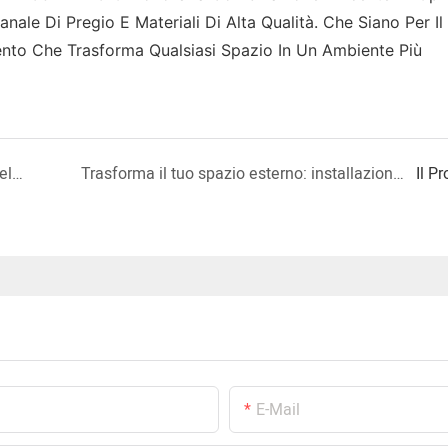
anale Di Pregio E Materiali Di Alta Qualità. Che Siano Per I
nto Che Trasforma Qualsiasi Spazio In Un Ambiente Più
Migliora la tua vita all'aperto con l'installazione del tetto pergolato elettrico EMG&YEMAG per un effetto sorprendente
Trasforma il tuo spazio esterno: installazione di pergole motorizzate EMG&YEMAG
Il P
E-Mail