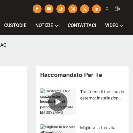
CUSTODIE
NOTIZIE
CONTATTACI
VIDEO
EMAG
Raccomandato Per Te
Trasforma il tuo spazio
esterno: installazione
di pergole motorizzate
EMG&YEMAG
Migliora la tua vita