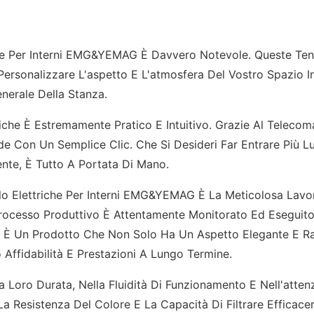
riche Per Interni EMG&YEMAG È Davvero Notevole. Queste Te
ersonalizzare L'aspetto E L'atmosfera Del Vostro Spazio I
nerale Della Stanza.
riche È Estremamente Pratico E Intuitivo. Grazie Al Teleco
de Con Un Semplice Clic. Che Si Desideri Far Entrare Più L
nte, È Tutto A Portata Di Mano.
ullo Elettriche Per Interni EMG&YEMAG È La Meticolosa Lavo
Processo Produttivo È Attentamente Monitorato Ed Eseguito
ltato È Un Prodotto Che Non Solo Ha Un Aspetto Elegante E Ra
ffidabilità E Prestazioni A Lungo Termine.
 Loro Durata, Nella Fluidità Di Funzionamento E Nell'atten
 La Resistenza Del Colore E La Capacità Di Filtrare Efficac