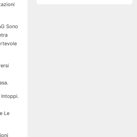
di EMG
tazioni
MAG Sono
ntra
rtevole
ersi
asa.
Intoppi.
re Le
ioni