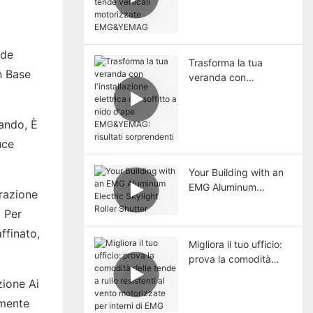
motorizzate
EMG&YEMAG
nde
Trasforma la tua
n Base
veranda con
l'installazione elettrica
del soffitto a nido
d'ape EMG&YEMAG:
mando, È
risultati sorprendenti
uce
Your Building with an
EMG Aluminum
razione
Electric Skylight Roller
 Per
Shutter
ffinato,
Migliora il tuo ufficio:
prova la comodità
delle tende a rullo
zione Ai
resistenti al vento
emente
motorizzate per interni