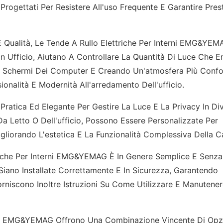
ogettati Per Resistere All'uso Frequente E Garantire Pres
 E Qualità, Le Tende A Rullo Elettriche Per Interni EMG&YE
 In Ufficio, Aiutano A Controllare La Quantità Di Luce Che E
li Schermi Dei Computer E Creando Un'atmosfera Più Confo
onalità E Modernità All'arredamento Dell'ufficio.
ratica Ed Elegante Per Gestire La Luce E La Privacy In Div
Da Letto O Dell'ufficio, Possono Essere Personalizzate Per
gliorando L'estetica E La Funzionalità Complessiva Della C
ttriche Per Interni EMG&YEMAG È In Genere Semplice E Senza 
 Siano Installate Correttamente E In Sicurezza, Garantendo
Forniscono Inoltre Istruzioni Su Come Utilizzare E Manutene
terni EMG&YEMAG Offrono Una Combinazione Vincente Di Opz