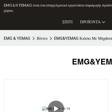
EMG & Η YEMAG είναι ένα επαγγελματικό εργοστάσιο παραγωγής προϊόν
χώρου.
ΣΠΊΤΙ
ΠΡΟΪΌΝΤΑ
EMG & YEMAG
Βίντεο
EMG&YEMAG Κιόσκι Με Μηχανοκί
EMG&YEMAG