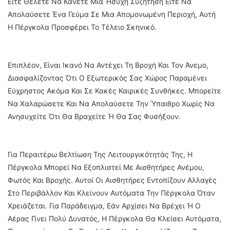
Είτε Θέλετε Να Κάνετε Μια Ήσυχη Συζήτηση Είτε Να
Απολαύσετε Ένα Γεύμα Σε Μια Απομονωμένη Περιοχή, Αυτή
Η Πέργκολα Προσφέρει Το Τέλειο Σκηνικό.
Επιπλέον, Είναι Ικανό Να Αντέχει Τη Βροχή Και Τον Άνεμο,
Διασφαλίζοντας Ότι Ο Εξωτερικός Σας Χώρος Παραμένει
Εύχρηστος Ακόμα Και Σε Κακές Καιρικές Συνθήκες. Μπορείτε
Να Χαλαρώσετε Και Να Απολαύσετε Την Ύπαιθρο Χωρίς Να
Ανησυχείτε Ότι Θα Βραχείτε Ή Θα Σας Φυσήξουν.
Για Περαιτέρω Βελτίωση Της Λειτουργικότητάς Της, Η
Πέργκολα Μπορεί Να Εξοπλιστεί Με Αισθητήρες Ανέμου,
Φωτός Και Βροχής. Αυτοί Οι Αισθητήρες Εντοπίζουν Αλλαγές
Στο Περιβάλλον Και Κλείνουν Αυτόματα Την Πέργκολα Όταν
Χρειάζεται. Για Παράδειγμα, Εάν Αρχίσει Να Βρέχει Ή Ο
Αέρας Γίνει Πολύ Δυνατός, Η Πέργκολα Θα Κλείσει Αυτόματα,