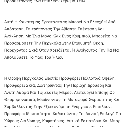
Προσθέτοντας Ένα Επιπλέον Στρώμα Στυλ.
Αυτή Η Καινοτόμος Εγκατάσταση Μπορεί Να Ελεγχθεί Από
Απόσταση, Επιτρέποντας Την Αβίαστη Επέκταση Και
Ανάκληση. Με Ένα Μόνο Κλικ Ενός Κουμπιού, Μπορείτε Να
Προσαρμόσετε Την Πέργκολα Στην Επιθυμητή Θέση,
Παρέχοντας Σκιά Όταν Χρειάζεται Ή Ανοίγοντάς Την Για Να
Απολαύσετε Το Φως Του Ήλιου.
Η Οροφή Πέργκολας Electric Προσφέρει Πολλαπλά Οφέλη.
Προσφέρει Σκιά, Διατηρώντας Την Περιοχή Δροσερή Και
Άνετη Ακόμα Και Τις Ζεστές Μέρες. Λειτουργεί Επίσης Ως
Θερμομονωτικό, Μειώνοντας Τη Μεταφορά Θερμότητας Και
Συμβάλλοντας Στην Εξοικονόμηση Ενέργειας. Επιπλέον,
Προσφέρει Ιδιωτικότητα, Καθιστώντας Το Ιδανική Επιλογή Για
Χώρους Διαβίωσης, Καφετέριες, Δυτικά Εστιατόρια Και Μπαρ.