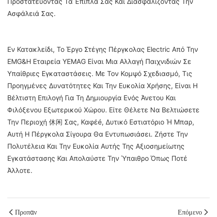
Προστατεύοντας Τα Έπιπλά Σας Και Διασφαλίζοντας Την
Ασφάλειά Σας.
Εν Κατακλείδι, Το Έργο Στέγης Πέργκολας Electric Από Την
EMG&Η Εταιρεία YEMAG Είναι Μια Αλλαγή Παιχνιδιών Σε
Υπαίθριες Εγκαταστάσεις. Με Τον Κομψό Σχεδιασμό, Τις
Προηγμένες Δυνατότητες Και Την Ευκολία Χρήσης, Είναι Η
Βέλτιστη Επιλογή Για Τη Δημιουργία Ενός Άνετου Και
Φιλόξενου Εξωτερικού Χώρου. Είτε Θέλετε Να Βελτιώσετε
Την Περιοχή 休闲 Σας, Καφέé, Δυτικό Εστιατόριο Ή Μπαρ,
Αυτή Η Πέργκολα Σίγουρα Θα Εντυπωσιάσει. Ζήστε Την
Πολυτέλεια Και Την Ευκολία Αυτής Της Αξιοσημείωτης
Εγκατάστασης Και Απολαύστε Την Ύπαιθρο Όπως Ποτέ
Άλλοτε.
Προπαν
Επόμενο