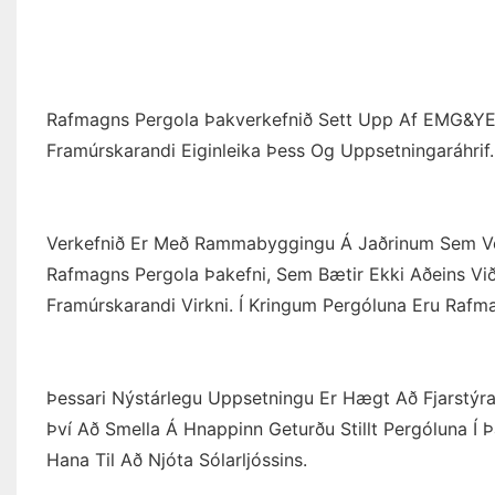
Rafmagns Pergola Þakverkefnið Sett Upp Af EMG&YEM
Framúrskarandi Eiginleika Þess Og Uppsetningaráhrif.
Verkefnið Er Með Rammabyggingu Á Jaðrinum Sem Veiti
Rafmagns Pergola Þakefni, Sem Bætir Ekki Aðeins Við
Framúrskarandi Virkni. Í Kringum Pergóluna Eru Rafm
Þessari Nýstárlegu Uppsetningu Er Hægt Að Fjarstýra
Því Að Smella Á Hnappinn Geturðu Stillt Pergóluna Í 
Hana Til Að Njóta Sólarljóssins.