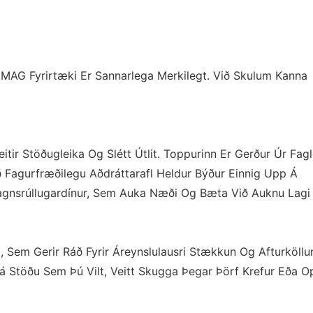
AG Fyrirtæki Er Sannarlega Merkilegt. Við Skulum Kanna
r Stöðugleika Og Slétt Útlit. Toppurinn Er Gerður Úr Fag
 Fagurfræðilegu Aðdráttarafl Heldur Býður Einnig Upp Á
agnsrúllugardínur, Sem Auka Næði Og Bæta Við Auknu Lagi A
, Sem Gerir Ráð Fyrir Áreynslulausri Stækkun Og Afturköllu
Þá Stöðu Sem Þú Vilt, Veitt Skugga Þegar Þörf Krefur Eða 