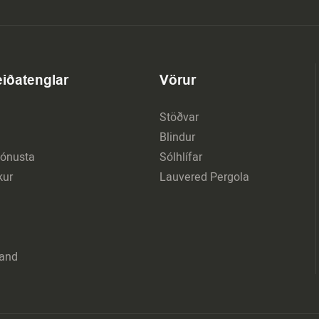
leiðatenglar
Vörur
Stöðvar
Blindur
ónusta
Sólhlífar
kur
Lauvered Pergola
and