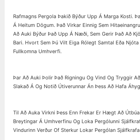
Rafmagns Pergola Þakið Býður Upp Á Marga Kosti. 
Á Heitum Dögum. Það Virkar Einnig Sem Hitaeinangruna
Að Auki Býður Það Upp Á Næði, Sem Gerir Það Að Kjörn
Bari. Hvort Sem Þú Vilt Eiga Rólegt Samtal Eða Njót
Fullkomna Umhverfi.
Þar Að Auki Þolir Það Rigningu Og Vind Og Tryggir Að
Slakað Á Og Notið Útiverunnar Án Þess Að Hafa Áhygg
Til Að Auka Virkni Þess Enn Frekar Er Hægt Að Útbúa 
Breytingar Á Umhverfinu Og Loka Pergólunni Sjálfkraf
Vindurinn Verður Of Sterkur Lokar Pergólan Sjálfkrafa