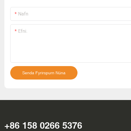
Nafn
Efni.
Senda Fyrirspurn Núna
+86 158 0266 5376