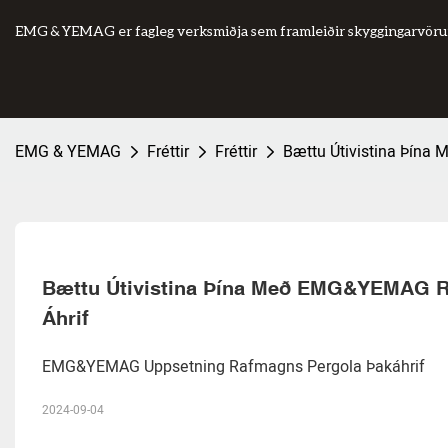
EMG & YEMAG er fagleg verksmiðja sem framleiðir skyggingarvörur
EMG & YEMAG
Fréttir
Fréttir
Bættu Útivistina Þína
Bættu Útivistina Þína Með EMG&YEMAG Raf
Áhrif
EMG&YEMAG Uppsetning Rafmagns Pergola Þakáhrif
2024-09-04