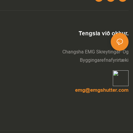
Tengsla við okkur.
Changsha EMG Skreytingar- Og
Byggingarefnafyrirtæki
emg@emgshutter.com