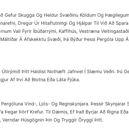
Það Gefur Skugga Og Heldur Svæðinu Köldum Og Þægilegum
refni, Dregur Úr Hitaflutningi Og Hjálpar Til Við Að Spara
um Vali Fyrir Íbúðarrými, Kaffihús, Vestræna Veitingastað
a Máltíðar Á Afskekktu Svæði, Þá Býður Þessi Pergóla Upp Á
 Útirýmið Þitt Haldist Nothæft Jafnvel Í Slæmu Veðri. Þú G
jur Af Því Að Blotna Eða Láta Fjúka.
Pergóluna Vind-, Ljós- Og Regnskynjara. Þessir Skynjarar 
a Þegar Þörf Krefur. Til Dæmis, Ef Það Byrjar Að Rigna Eða
, Verndar Húsgögnin Þín Og Tryggir Öryggi Þitt.