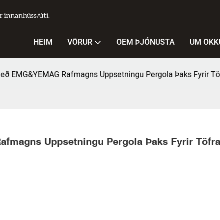
 innanhúss/úti.
HEIM
VÖRUR
OEM ÞJÓNUSTA
UM OKK
 Með EMG&YEMAG Rafmagns Uppsetningu Pergola Þaks Fyrir Töf
magns Uppsetningu Pergola Þaks Fyrir Töfran