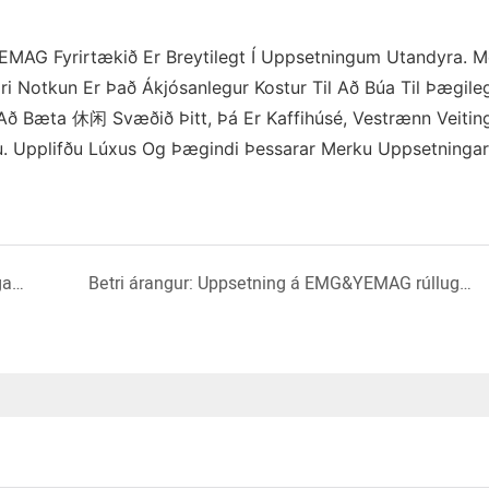
EMAG Fyrirtækið Er Breytilegt Í Uppsetningum Utandyra. 
ri Notkun Er Það Ákjósanlegur Kostur Til Að Búa Til Þægile
 Að Bæta 休闲 Svæðið Þitt, Þá Er Kaffihúsé, Vestrænn Veitin
gu. Upplifðu Lúxus Og Þægindi Þessarar Merku Uppsetninga
Uppsetning á EMG&YEMAG vélknúnum þakgluggavörum á heimili viðskiptavinarins
Betri árangur: Uppsetning á EMG&YEMAG rúllugardínum fyrir innandyra með rafknúnum rúllugardínum