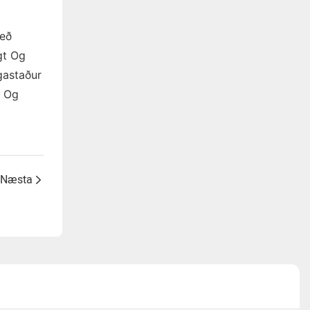
Með
gt Og
gastaður
r Og
Næsta