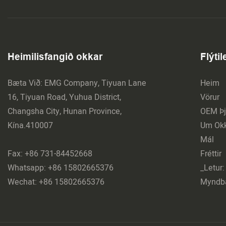
Heimilisfangið okkar
Flýti
Bæta Við: EMG Company, Tiyuan Lane
Heim
16, Tiyuan Road, Yuhua District,
Vörur
Changsha City, Hunan Province,
OEM Þj
Kína.410007
Um Ok
Mál
Fax: +86 731-84452668
Fréttir
Whatsapp: +86 15802665376
_Letur:
Wechat: +86 15802665376
Myndb