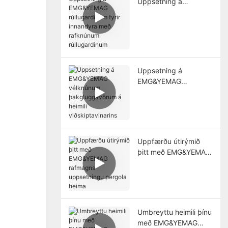
Uppsetning á
EMG&YEMAG
rúllugardínum fyrir
innandyra með
rafknúnum
rúllugardínum
Uppsetning á
EMG&YEMAG
vélknúnum
þakgluggavörum á
heimili
viðskiptavinarins
Uppfærðu útirýmið
þitt með EMG&YEMAG
rafmagns uppsetningu
pergola heima
Umbreyttu heimili þínu
með EMG&YEMAG