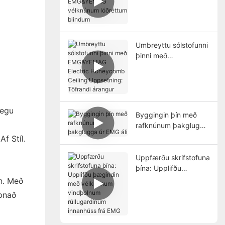
vélknúnum lóðréttum
blindum
Umbreyttu sólstofunni
þinni með
EMG&YEMAG Electric
Honeycomb Ceiling
Uppsetning: Töfrandi
árangur
legu
Byggingin þín með
rafknúnum þakglugga
úr EMG áli
f Stíl.
Uppfærðu skrifstofuna
þína: Upplifðu
þægindin með
n. Með
vélknúnum
Opnað
vindþolnum
rúllugardínum
innanhúss frá EMG