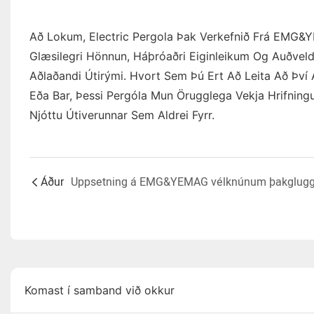
Að Lokum, Electric Pergola Þak Verkefnið Frá EMG&Y
Glæsilegri Hönnun, Háþróaðri Eiginleikum Og Auðveld
Aðlaðandi Útirými. Hvort Sem Þú Ert Að Leita Að Því
Eða Bar, Þessi Pergóla Mun Örugglega Vekja Hrifnin
Njóttu Útiverunnar Sem Aldrei Fyrr.
Áður
Komast í samband við okkur