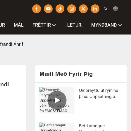
UR
MÁL
FRÉTTIR
_LETUR:
MYNDBAND
randi Áhrif
Mælt Með Fyrir Þig
di 
Umbreyttu útirýminu
þínu: Uppsetning á
vélknúinni pergola frá
EMG&YEMAG
Betri árangur: