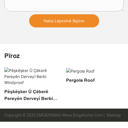
Naha Lêpirsînê Bişînin
Pîroz
Pergola Roof
Pêşkêşker Û Çêkerê
Pereyên Derveyî Berbi
Windproof
Copyright © 2026 EMG&YEMAG-Www.emgshutter.com |
Sitemap