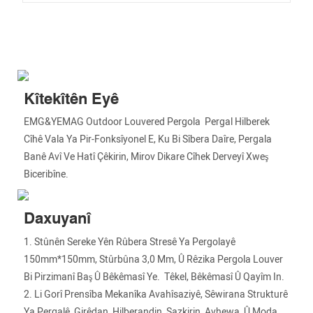
Kîtekîtên Eyê
EMG&YEMAG Outdoor Louvered Pergola Pergal Hilberek
Cîhê Vala Ya Pir-Fonksîyonel E, Ku Bi Sîbera Daîre, Pergala
Banê Avî Ve Hatî Çêkirin, Mirov Dikare Cîhek Derveyî Xweş
Biceribîne.
Daxuyanî
1. Stûnên Sereke Yên Rûbera Stresê Ya Pergolayê
150mm*150mm, Stûrbûna 3,0 Mm, Û Rêzika Pergola Louver
Bi Pirzimanî Baş Û Bêkêmasî Ye. Têkel, Bêkêmasî Û Qayîm In.
2. Li Gorî Prensîba Mekanîka Avahîsaziyê, Sêwirana Strukturê
Ya Pergalê, Girêdan, Hilberandin, Sazkirin, Avhewa, Û Moda