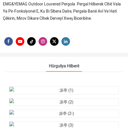
EMG&YEMAG Outdoor Louvered Pergola Pergal Hilberek Cîhê Vala
Ya Pir-Fonksîyonel E, Ku Bi Sîbera Daîre, Pergala Banê Avî Ve Hatî
Çêkirin, Mirov Dikare Cîhek Derveyî Xweş Biceribîne.
Hûrguliya Hilberê