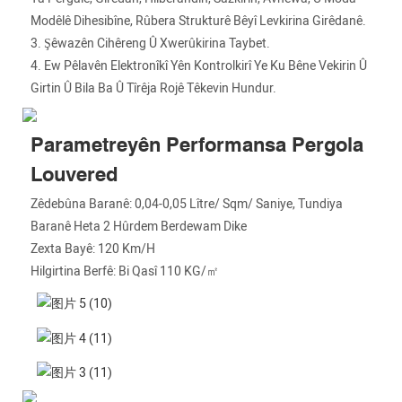
Modêlê Dihesibîne, Rûbera Strukturê Bêyî Levkirina Girêdanê.
3. Şêwazên Cihêreng Û Xwerûkirina Taybet.
4. Ew Pêlavên Elektronîkî Yên Kontrolkirî Ye Ku Bêne Vekirin Û
Girtin Û Bila Ba Û Tîrêja Rojê Têkevin Hundur.
Parametreyên Performansa Pergola
Louvered
Zêdebûna Baranê: 0,04-0,05 Lître/ Sqm/ Saniye, Tundiya
Baranê Heta 2 Hûrdem Berdewam Dike
Zexta Bayê: 120 Km/h
Hilgirtina Berfê: Bi Qasî 110 KG/㎡