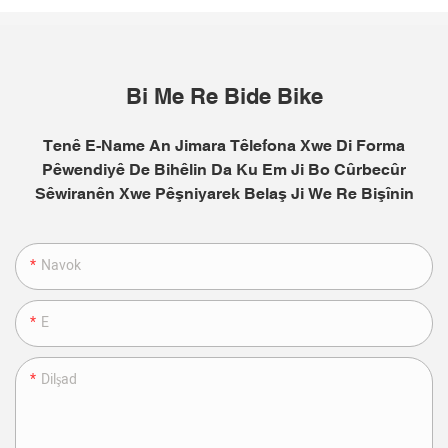
Bi Me Re Bide Bike
Tenê E-Name An Jimara Têlefona Xwe Di Forma
Pêwendiyê De Bihêlin Da Ku Em Ji Bo Cûrbecûr
Sêwiranên Xwe Pêşniyarek Belaş Ji We Re Bişînin
Navok
E
Dilşad