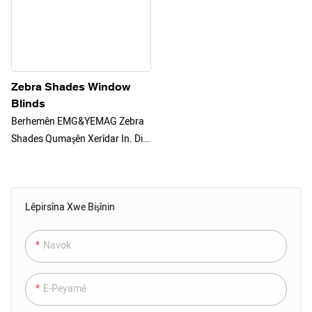
Zebra Shades Window
Blinds
Berhemên EMG&YEMAG Zebra
Shades Qumaşên Xerîdar In. Di
Dema Xebatê De Rengên
Qumaşê Guherbar In. 2 Awayên
Xebitandinê Hene, Pergala
Lêpirsîna Xwe Bişînin
Dravê Bi Destan Û Rêbaza
Kontrola Dûr A Motorê
Navok
E-Peyamê