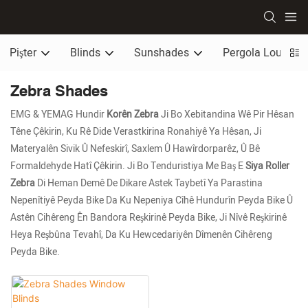
Pişter
Blinds
Sunshades
Pergola Louvere
Zebra Shades
EMG & YEMAG Hundir
Korên Zebra
Ji Bo Xebitandina Wê Pir Hêsan
Têne Çêkirin, Ku Rê Dide Verastkirina Ronahiyê Ya Hêsan, Ji
Materyalên Sivik Û Nefeskirî, Saxlem Û Hawîrdorparêz, Û Bê
Formaldehyde Hatî Çêkirin. Ji Bo Tenduristiya Me Baş E
Siya Roller
Zebra
Di Heman Demê De Dikare Astek Taybetî Ya Parastina
Nepenîtiyê Peyda Bike Da Ku Nepeniya Cîhê Hundurîn Peyda Bike Û
Astên Cihêreng Ên Bandora Reşkirinê Peyda Bike, Ji Nîvê Reşkirinê
Heya Reşbûna Tevahî, Da Ku Hewcedariyên Dîmenên Cihêreng
Peyda Bike.