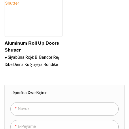
Aluminum Roll Up Doors
Shutter
● Siyabûna Rojê: Bi Bandor Reş
Dibe Dema Ku Şûşeya Rondikê
Nêzîk Dibe
● Teserûfa Enerjiyê: Di Zivistan Û
Havînê De Enerjiya Hewayê Kêm
Lêpirsîna Xwe Bişînin
Bikin
● Ewlekarî: Profîla Aluminum Û
Pergala Kilîtkirina Bandorker
Navok
● Kêmkirina Deng : Kefa
Polîuretanê Materyalek Baş
E-Peyamê