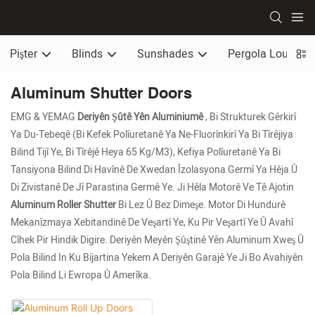
Pişter
Blinds
Sunshades
Pergola Louvere
Aluminum Shutter Doors
EMG & YEMAG
Deriyên Şûtê Yên Aluminiumê
, Bi Strukturek Gêrkirî
Ya Du-Tebeqê (bi Kefek Polîuretanê Ya Ne-Fluorînkirî Ya Bi Tîrêjiya
Bilind Tijî Ye, Bi Tîrêjê Heya 65 Kg/m3), Kefiya Polîuretanê Ya Bi
Tansiyona Bilind Di Havînê De Xwedan Îzolasyona Germî Ya Hêja Û
Di Zivistanê De Jî Parastina Germê Ye. Ji Hêla Motorê Ve Tê Ajotin
Aluminum Roller Shutter
Bi Lez Û Bez Dimeşe. Motor Di Hundurê
Mekanîzmaya Xebitandinê De Veşartî Ye, Ku Pir Veşartî Ye Û Avahî
Cîhek Pir Hindik Digire. Deriyên Meyên Şûştinê Yên Aluminum Xweş Û
Pola Bilind In Ku Bijartina Yekem A Deriyên Garajê Ye Ji Bo Avahiyên
Pola Bilind Li Ewropa Û Amerîka.