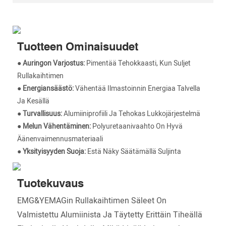
Tuotteen Ominaisuudet
● Auringon Varjostus:
Pimentää Tehokkaasti, Kun Suljet
Rullakaihtimen
●
Energiansäästö:
Vähentää Ilmastoinnin Energiaa Talvella
Ja Kesällä
●
Turvallisuus:
Alumiiniprofiili Ja Tehokas Lukkojärjestelmä
●
Melun Vähentäminen:
Polyuretaanivaahto On Hyvä
Äänenvaimennusmateriaali
●
Yksityisyyden Suoja:
Estä Näky Säätämällä Suljinta
Tuotekuvaus
EMG&YEMAGin Rullakaihtimen Säleet On
Valmistettu Alumiinista Ja Täytetty Erittäin Tiheällä