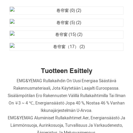
Tuotteen Esittely
EMG&YEMAG Rullakaihdin On Uusi Energiaa Säästävä
Rakennusmateriaali, Jota Käytetään Laajalti Euroopassa.
Sisälämpötilan Ero Rakennusten Välillä Rullakaihtimilla Tai Ilman
On ∓3 ~ 4 ℃, Energiansäästö Jopa 40 %, Nostaa 46 % Vanhan
Ikkunajärjestelmän U-Arvoa.
EMG&YEMAG Alumiiniset Rullakaihtimet Aer, Energiansäästö Ja
Lämmönsuoja, Aurinkosuoja, Turvallisuus Ja Varkaudenesto,
Äänieristys Ja Melunvaimennus.