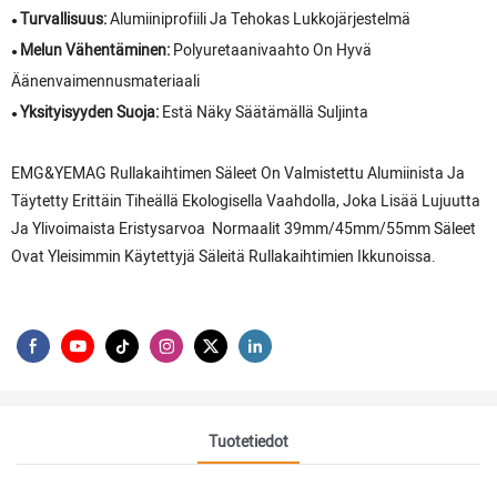
Turvallisuus:
Alumiiniprofiili Ja Tehokas Lukkojärjestelmä
●
Melun Vähentäminen:
Polyuretaanivaahto On Hyvä
●
Äänenvaimennusmateriaali
Yksityisyyden Suoja:
Estä Näky Säätämällä Suljinta
●
EMG&YEMAG Rullakaihtimen Säleet On Valmistettu Alumiinista Ja
Täytetty Erittäin Tiheällä Ekologisella Vaahdolla, Joka Lisää Lujuutta
Ja Ylivoimaista Eristysarvoa Normaalit 39mm/45mm/55mm Säleet
Ovat Yleisimmin Käytettyjä Säleitä Rullakaihtimien Ikkunoissa.
Tuotetiedot