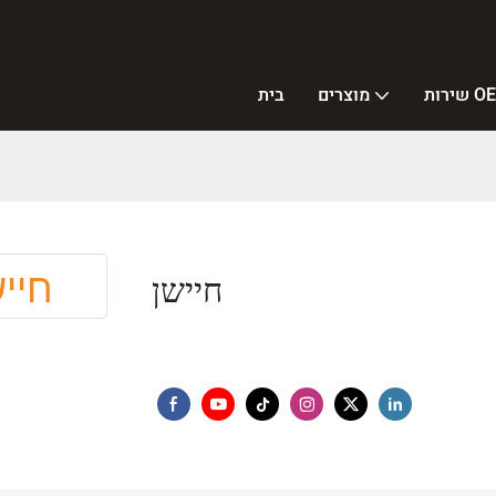
ת OEM
מוצרים
בית
חיישן