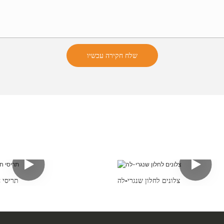
שלח חקירה עכשיו
צלונים לחלון שנגרי-לה
תריסי ח