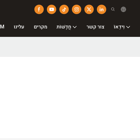
וִידֵאוֹ
צור קשר
חֲדָשׁוֹת
מקרים
עלינו
שירו