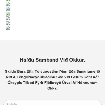
Hafđu Samband Viđ Okkur.
Skildu Bara Eftir Tölvupóstinn Þinn Eða Símanúmerið
Þitt Á Tengiliðaeyðublaðinu Svo Við Getum Sent Þér
Ókeypis Tilboð Fyrir Fjölbreytt Úrval Af Hönnunum
Okkar
Nafn