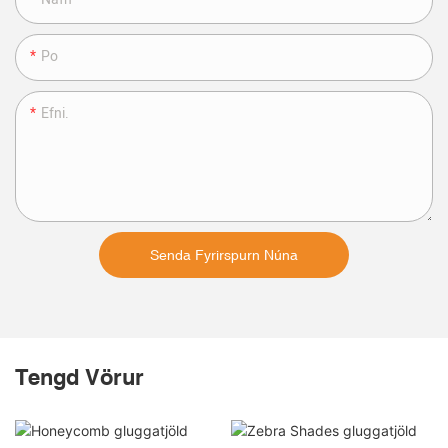
Po
Efni.
Senda Fyrirspurn Núna
Tengd Vörur