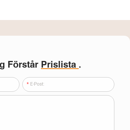
g Förstår
Prislista
.
E-Post: