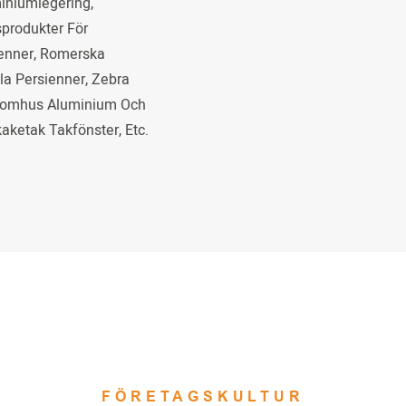
miniumlegering,
produkter För
enner, Romerska
ala Persienner, Zebra
Inomhus Aluminium Och
kaketak Takfönster, Etc.
FÖRETAGSKULTUR