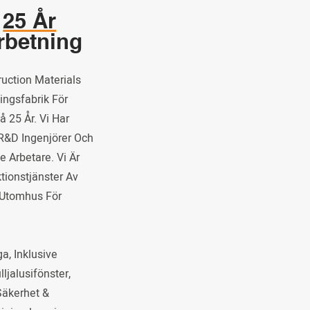
r
25 År
rbetning
uction Materials
ingsfabrik För
 25 År. Vi Har
 R&D Ingenjörer Och
 Arbetare. Vi Är
tionstjänster Av
 Utomhus För
a, Inklusive
jalusifönster,
 Säkerhet &