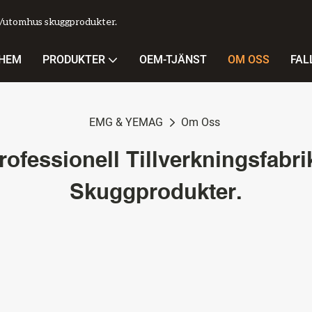
s/utomhus skuggprodukter.
HEM
PRODUKTER
OEM-TJÄNST
OM OSS
FAL
EMG & YEMAG
Om Oss
rofessionell Tillverkningsfab
Skuggprodukter.