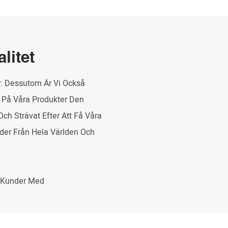
litet
r. Dessutom Är Vi Också
n På Våra Produkter Den
Och Strävat Efter Att Få Våra
nder Från Hela Världen Och
 Kunder Med