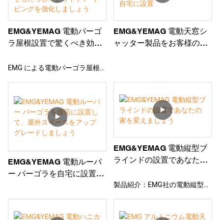
利です。精巧な加工技術と優れ
た品質が特長です。オフィスに
もご家庭にも最適な選択肢で、
EMG&YEMAG 電動パーゴ
EMG&YEMAG 電動天窓シ
あらゆる空間にスタイリッシュ
ラ屋根設置で驚くべき効果
ャッター製品をお客様のご
さと機能性をプラスします。
をもたらし、アウトドア リ
自宅に設置
ビングを強化しましょう
EMG による電動パーゴラ屋根プ
ロジェクト&YEMAGは印象的で
す。 周囲のフレーム構造と上部
のプロ仕様の素材、および電動
ローラーブラインドを備えてい
ます。 遠隔操作で簡単に伸縮で
きます。 日よけ、断熱、プライ
EMG&YEMAG 電動縦型ブ
バシー、雨や風から守ります。
ラインドの設置であなたの
EMG&YEMAG 電動ルーバ
レジャースペース、カフェ、洋
家を変えましょう
ー パーゴラを自宅に設置し
食レストラン、バーに最適で
製品紹介：EMG社の電動縦型ブ
て、屋外スペースをアップ
す。 風、光、雨センサーを装備
ラインド&家族のリビングルー
グレードしましょう
しており、自動で閉まります。
ムにYEMAG。 各スラットは独
本当に素晴らしい選択でした。