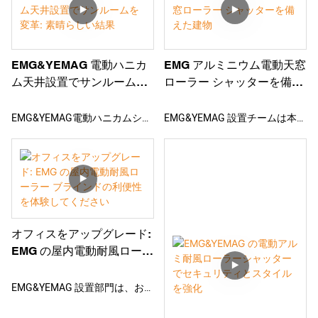
立したエンティティです。 モー
ター駆動で180度回転し、任意
の角度で照明を調整できます。
リモートで制御し、ワンクリッ
EMG&YEMAG 電動ハニカ
EMG アルミニウム電動天窓
クで開始します。 開閉可能で
ム天井設置でサンルームを
ローラー シャッターを備え
す。 高品質で高級感がありま
変革: 素晴らしい結果
た建物
す。 夢のようでロマンチック。
EMG&YEMAG電動ハニカムシー
EMG&YEMAG 設置チームは本
布の濃淡とガーゼのかすれた感
リングを設置しました。 ガラス
日、顧客の大規模複合ビルの屋
じを併せ持っています。
サンルームの上部またはファサ
上に電動天窓ローラー シャッタ
ードに設置できます。 遮光性と
ーを設置しました。 この製品
省エネ性を両立し、快適で上質
は、遮光、省エネ、耐風性を備
取り付け：取り付けは簡​​単で便
な室内空間を創り出します。 ワ
えています。 ワンクリックで遠
利です。 専門の取り付け担当者
ンクリックで遠隔操作できま
隔操作できます。 個別にまたは
がブラインドを完璧に取り付
オフィスをアップグレード:
す。 個別に制御することも、全
全体的に制御できます。 風セン
け、美しい生活環境をもたらし
EMG の屋内電動耐風ローラ
体として制御することもできま
サー付きでハリケーンが来ると
ー ブラインドの利便性を体
ます。
す。 工場で調整済みなので、現
自動で閉まります。 この製品は
験してください
EMG&YEMAG 設置部門は、お客
場で簡単に取り付けられます。
高品質で、現場で簡単に設置で
様のオフィスに電動耐風ロール
品質とグレードが高く、優れた
きるように工場で調整済みで