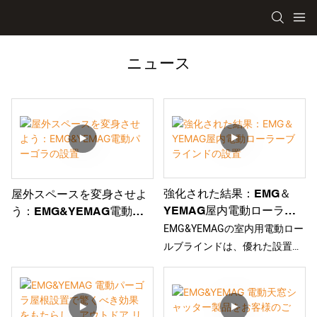
ニュース
強化された結果：EMG＆
屋外スペースを変身させよ
YEMAG屋内電動ローラー
う：EMG&YEMAG電動パ
ブラインドの設置
ーゴラの設置
EMG&YEMAGの室内用電動ロー
ルブラインドは、優れた設置効
果を発揮します。お好みの生地
をお選びいただけます。リモコ
ン操作も可能なので、非常に便