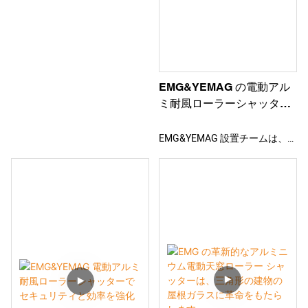
ブラインドを設置しました。 レ
選択肢です。
す。 アルミニウム合金製で、ポ
ベル12のハリケーンでも正常に
リウレタンが充填されており、
作動する耐風布製ローラーブラ
モーターによって駆動されま
インドです。 両サイドにファス
す。
ナー式のガイドレールが付いて
EMG&YEMAG の電動アル
おり、閉めた状態でも完全な遮
ミ耐風ローラーシャッター
光を実現します。 リモコンでワ
でセキュリティとスタイル
ンクリックで制御し、各パネル
を強化
EMG&YEMAG 設置チームは、お
を個別に実行することも、全体
客様のご自宅に電動アルミ耐風
として実行することもできま
ローラーシャッターを設置しま
す。 高品質でグレードの高い製
した。 この製品は日よけと省エ
品で、オフィスの効果とスタイ
ネを実現し、ハリケーンにも耐
ルを高めます。
えます。 アルミ押出材を使用し
ており、高品質、安定した動
作、長寿命を実現します。 ワン
クリックで開始できるリモート
制御により利便性が向上しま