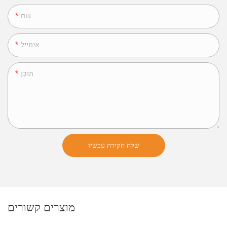
שֵׁם
אימייל
תוֹכֶן
שלח חקירה עכשיו
מוצרים קשורים