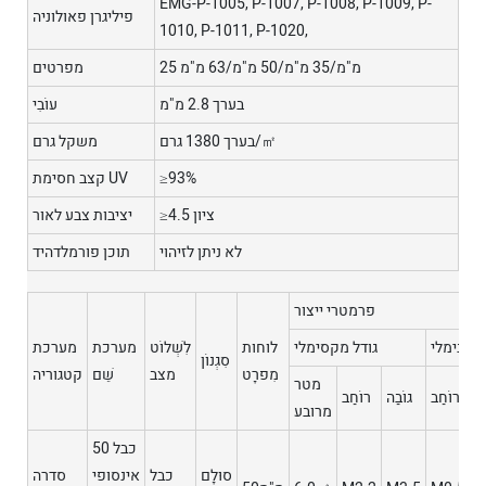
EMG-P-1005, P-1007, P-1008, P-1009, P-
פיליגרן פאולוניה
1010, P-1011, P-1020,
25 מ"מ/35 מ"מ/50 מ"מ/63 מ"מ
מפרטים
בערך 2.8 מ"מ
עוֹבִי
בערך 1380 גרם/㎡
משקל גרם
≥93%
קצב חסימת UV
≥4.5 ציון
יציבות צבע לאור
לא ניתן לזיהוי
תוכן פורמלדהיד
פרמטרי ייצור
ל מינימלי
גודל מקסימלי
לוחות
לִשְׁלוֹט
מערכת
מערכת
סִגְנוֹן
מִפרָט
מצב
שֵׁם
קטגוריה
מטר
ַה
רוֹחַב
גוֹבַה
רוֹחַב
מרובע
50 כבל
סוּלָם
כבל
אינסופי
סדרה