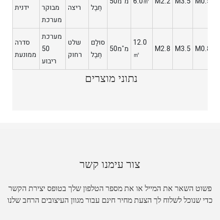
M
M0.5
M3.5
M2.2
6.0㎡
מ"מ50
חֶבֶל
ריצה
מבוקר
ידנית
מערכת
מערכת
12.0
סוּלָם
שלט
סדרה
M
M0.8
M3.5
M2.8
מ"מ50
50
㎡
חֶבֶל
רחוק
ממונעת
ריבוע
נתוני מוצרים
צור עימנו קשר
פשוט השאר את המייל או את מספר הטלפון שלך בטופס יצירת הקשר
כדי שנוכל לשלוח לך הצעת מחיר חינם עבור מגוון העיצובים הרחב שלנו